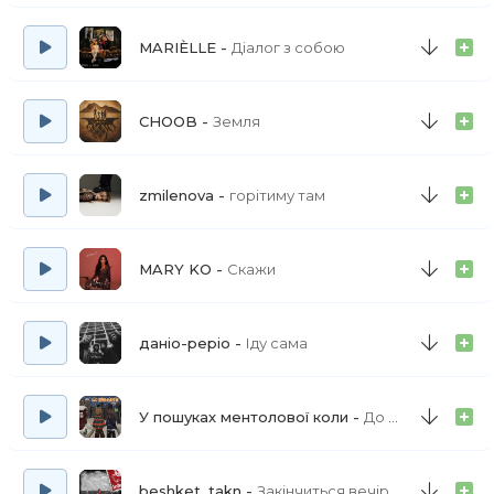
MARIÈLLE
Діалог з собою
CHOOB
Земля
zmilenova
горітиму там
MARY KO
Скажи
даніо-реріо
Іду сама
У пошуках ментолової коли
До зупинки
beshket, takn
Закінчиться вечірка