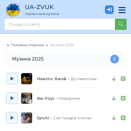
UA
-ZVUK
Українська музика
Головна сторінка
Музика 2025
Музика 2025
Maestro Barsik
До лампочки
Вікі Роуз
Новорічна
SpivAI
Сніг танцює з ніччю