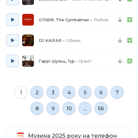
ОЛІВІЯ, The Cymbalman
Любов
DJ KAIFAR
Обман
Гаррі Шульц, Тур
Граніт
1
2
3
4
5
6
7
8
9
10
...
56
Музика 2025 року на телефон