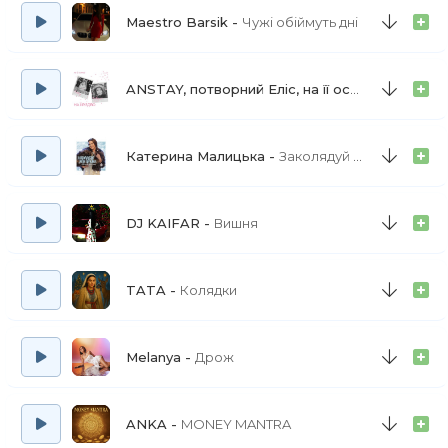
Maestro Barsik
Чужі обіймуть дні
ANSTAY, потворний Еліс, на її основі
На її Рі
Катерина Малицька
Заколядуй моя країна
DJ KAIFAR
Вишня
TATA
Колядки
Melanya
Дрож
ANKA
MONEY MANTRA