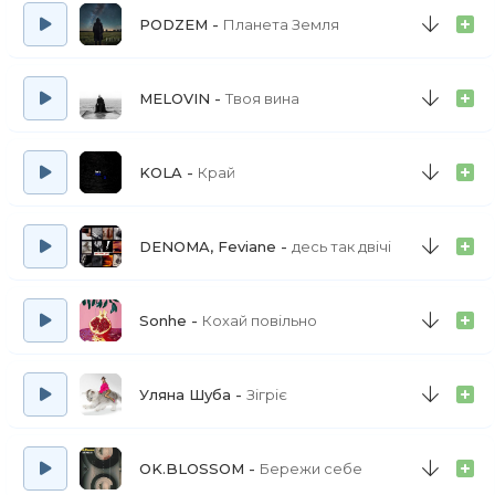
PODZEM
Планета Земля
MELOVIN
Твоя вина
KOLA
Край
DENOMA, Feviane
десь так двічі
Sonhe
Кохай повільно
Уляна Шуба
Зігріє
OK.BLOSSOM
Бережи себе