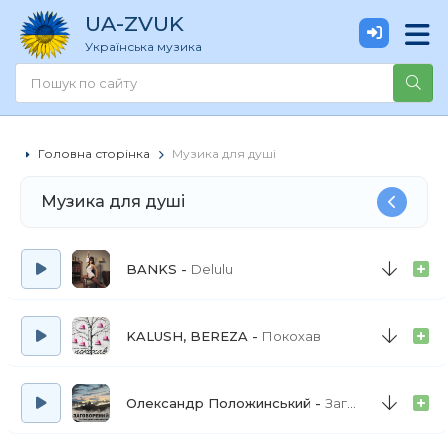
UA
-ZVUK
Українська музика
Головна сторінка
Музика для душі
Музика для душі
BANKS
Delulu
KALUSH, BEREZA
Покохав
Олександр Положинський
Заговорений