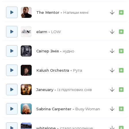
The Mentor
Напиши мені
elarm
LOW
Світер Змія
нудно
Kalush Orchestra
Рута
Janeuary
Із підліткових снів
Sabrina Carpenter
Busy Woman
whitelope
стало холодніше