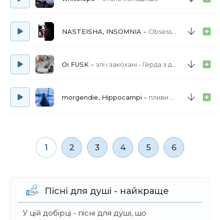
NASTEISHA, INSOMNIA
Obsessed With You
Oi FUSK
злі і закохані - Герда з дробовиком
morgendie, Hippocampi
пливи до мене
1
2
3
4
5
6
Пісні для душі - найкраще
У цій добірці - пісні для душі, що