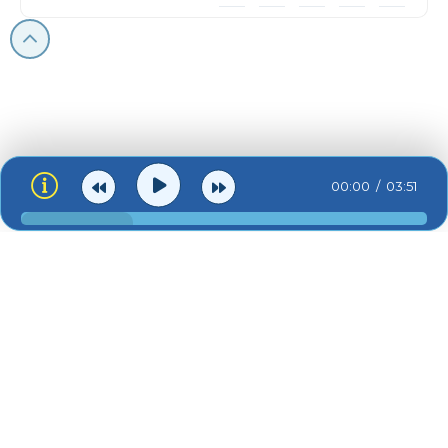
00:00
03:51
ua-zvuk.net © 2026
Зв'язок:
admin@ua-zvuk.net
Контакти
Для правовласників
Про сайт