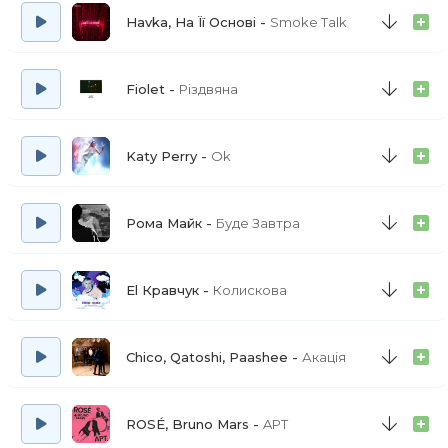
Havka, На Її Основі
Smoke Talk
Fiolet
Різдвяна
Katy Perry
Ok
Рома Майк
Буде Завтра
El Кравчук
Колискова
Chico, Qatoshi, Paashee
Акація
ROSÉ, Bruno Mars
APT