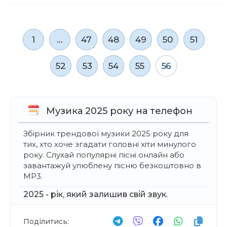
1
...
47
48
49
50
51
56
52
53
54
55
Музика 2025 року на телефон
Збірник трендової музики 2025 року для
тих, хто хоче згадати головні хіти минулого
року. Слухай популярні пісні онлайн або
завантажуй улюблену пісню безкоштовно в
MP3.
2025 - рік, який залишив свій звук.
Поділитись: