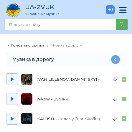
UA
-ZVUK
Українська музика
Головна сторінка
Музика в дорогу
Музика в дорогу
IVAN LIULENOV, DAMNITSKYI
ШОВКОВИЦЯ
Nikow
Зупини її
KALUSH
Додому (feat. Skofka)