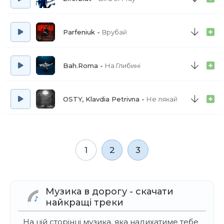
Parfeniuk
Врубай
Bah.Roma
На Глибині
OSTY, Klavdia Petrivna
Не лякай
1
2
3
Музика в дорогу - скачати
найкращі треки
На цій сторінці музика, яка надихатиме тебе