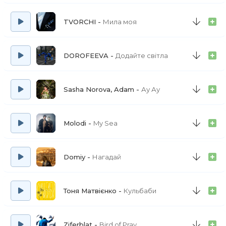
TVORCHI
Мила моя
DOROFEEVA
Додайте світла
Sasha Norova, Adam
Ау Ау
Molodi
My Sea
Domiy
Нагадай
Тоня Матвієнко
Кульбаби
Ziferblat
Bird of Pray