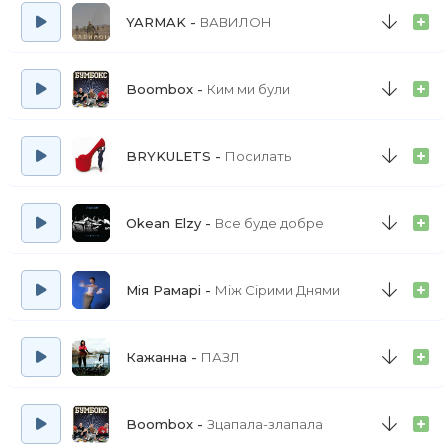
YARMAK
ВАВИЛОН
Boombox
Ким ми були
BRYKULETS
Посилать
Okean Elzy
Все буде добре
Мія Рамарі
Між Сірими Днями
Кажанна
ПАЗЛ
Boombox
Зцапала-злапала