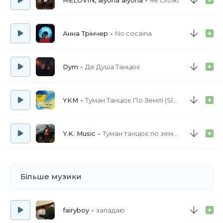
MELOVIN, alyona alyona
не схожі
Анна Трінчер
No cocaina
Dym
Де Душа Танцює
YKM
Туман Танцює По Землі (Slowed Version)
Y.K. Music
Туман танцює по землі повільно
Більше музики
fairyboy
западаю