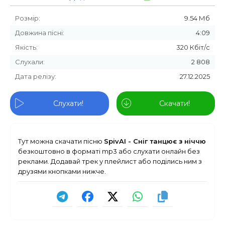
Розмір:
9.54 Мб
Довжина пісні:
4:09
Якість:
320 Кбіт/с
Слухали:
2 808
Дата релізу:
27.12.2025
Слухати!
Скачати!
Тут можна скачати пісню
SpivAI - Сніг танцює з ніччю
безкоштовно в форматі mp3 або слухати онлайн без
реклами. Додавай трек у плейлист або поділись ним з
друзями кнопками нижче.