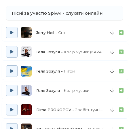
Пісні за участю SpivAI - слухати онлайн
Jerry Heil
Сніг
Геля Зозуля
Колір музики (KAVA Remix)
Геля Зозуля
Літом
Геля Зозуля
Колір музики
Dima PROKOPOV
Зробіть гучніше