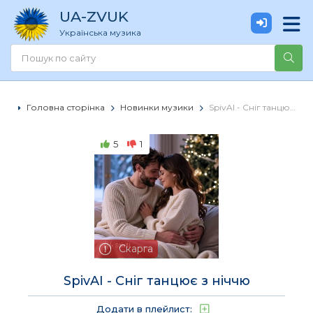
UA
-ZVUK
Українська музика
Головна сторінка
Новинки музики
SpivAI - Сніг танцює з ніччю
5
1
Скарга
SpivAI - Сніг танцює з ніччю
Додати в плейлист: