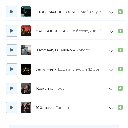
TRAP MAFIA HOUSE
Mafia Style
YAKTAK, KOLA
На беззвучний (OST «МавкаСправжній Міф»)
Харфанг, DJ Valiko
Золото
Jerry Heil
Додай гучності (12 points)
Кажанна
boy
100лиця
Гандзя