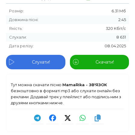
Розмір:
6.31 Мб
Довжина пісні:
2:45
Якість:
320 Кбіт/с
Слухали:
8 631
Дата релізу:
08.04.2025
Слухати!
Скачати!
Тут можна скачати пісню
MamaRika - ЗВ'ЯЗОК
безкоштовно в форматі mp3 або слухати онлайн без
реклами. Додавай трек у плейлист або поділись ним з
друзями кнопками нижче.