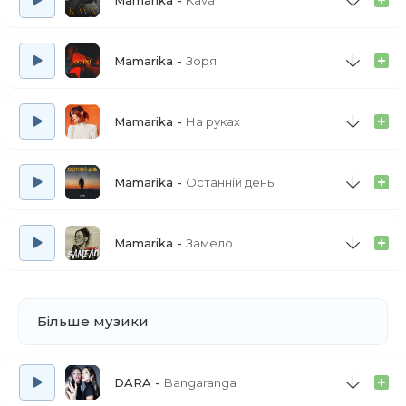
Mamarika
Kava
Mamarika
Зоря
Mamarika
На руках
Mamarika
Останній день
Mamarika
Замело
Більше музики
DARA
Bangaranga