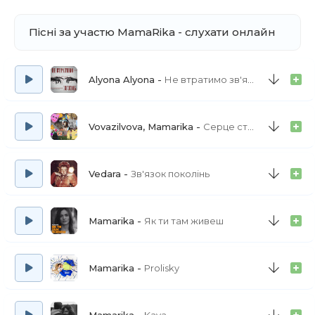
Пісні за участю MamaRika - слухати онлайн
Alyona Alyona
Не втратимо зв'язок
Vovazilvova, Mamarika
Серце стукає стукає стукає
Vedara
Зв'язок поколінь
Mamarika
Як ти там живеш
Mamarika
Prolisky