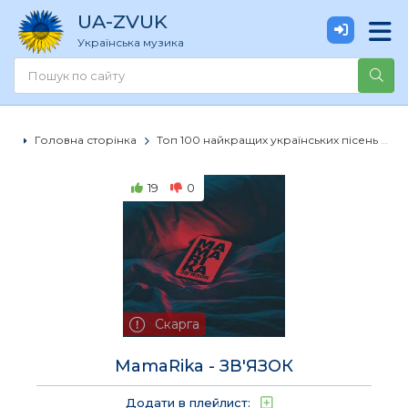
UA
-ZVUK
Українська музика
Головна сторінка
Топ 100 найкращих українських пісень
M
19
0
Скарга
MamaRika - ЗВ'ЯЗОК
Додати в плейлист: