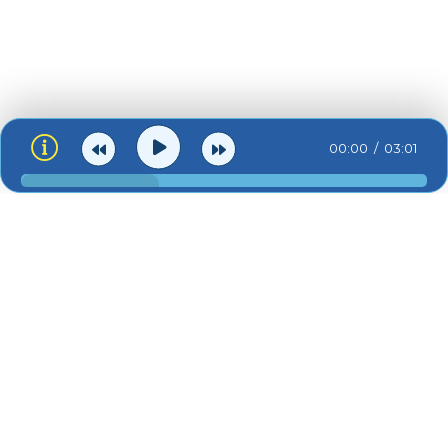
Бо її очі мов проліски, проліски
Дон-дiгi-дон, дон-дігі-дон-дон
Дон-дiгi-дон, дон-дігі-дон-дон
Дон-дiгi-дон, дон-дігі-дон-дон
Дон-дiгi-дон, дон-дігі-дон-дон
00:00
03:01
Дон-дiгi-дон, дон-дігі-дон-дон
Дон-дiгi-дон, дон-дігі-дон-дон
Дон-дiгi-дон, дон-дігі-дон-дон
Дон-дiгi-дон, дон-дігі-дон-дон
Проліски
Пролі-проліски, проліски
Проліски, про-
ua-zvuk.net © 2026
Проліски, проліски
Зв'язок:
admin@ua-zvuk.net
Проліски, проліски
Контакти
Для правовласників
Про сайт
Проліски, про-
Проліски, проліски