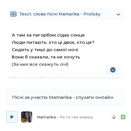
Текст, слова пісні Mamarika - Prolisky
А там за пагорбом сідає сонце
Люди питають: хто ці двоє, хто це?
Сидять у тиші до самої ночі
Вони б сказали, та не хочуть
(За них все скажуть очі)
Він покохав її повесні
Бо її очі мов проліски, проліски
Він покохав її повесні
Пісні за участю Mamarika - слухати онлайн
Бо її очі мов проліски, проліски
Він покохав її повесні
Mamarika
Як ти там живеш
Бо її очі мов проліски, проліски
Він покохав її повесні (проліски, про-)