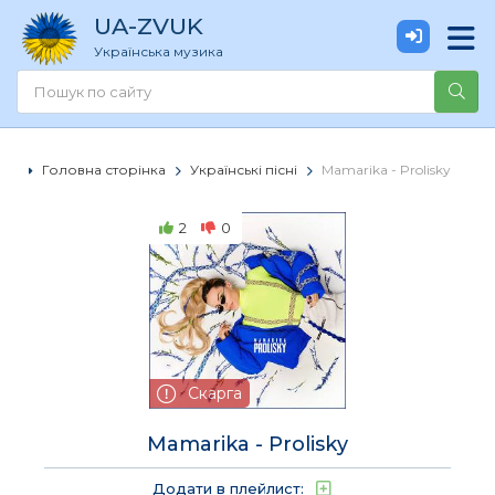
UA
-ZVUK
Українська музика
Головна сторінка
Українські пісні
Mamarika - Prolisky
2
0
Скарга
Mamarika - Prolisky
Додати в плейлист: