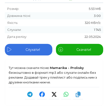
Розмір:
5.53 Мб
Довжина пісні:
3:00
Якість:
320 Кбіт/с
Слухали:
1 745
Дата релізу:
22.05.2024
Слухати!
Скачати!
Тут можна скачати пісню
Mamarika - Prolisky
безкоштовно в форматі mp3 або слухати онлайн без
реклами. Додавай трек у плейлист або поділись ним з
друзями кнопками нижче.