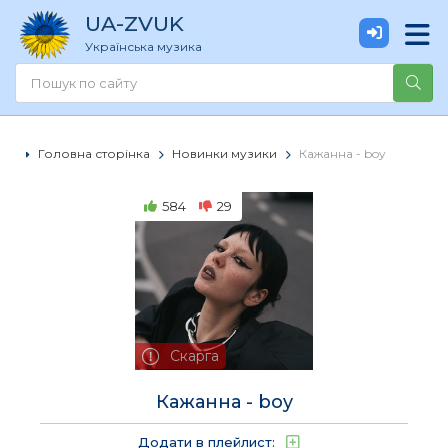
UA
-ZVUK
Українська музика
Головна сторінка
Новинки музики
Кажанна - boy
584
29
Скарга
Кажанна - boy
Додати в плейлист: