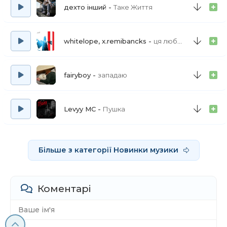
Сама, то сама
дехто інший
Таке Життя
Ти прийшов — мене нема (Бой)
Вилася зима, сльози лила я дарма
Підманула-підвела
whitelope, x.remibancks
ця любов фінал фінал
Ти прийшов — мене нема (Бой)
fairyboy
западаю
По снігах, мене шукати будеш
Навесні — мене забудеш, любий
Levyy MC
Пушка
Більше з категорії Новинки музики
Коментарі