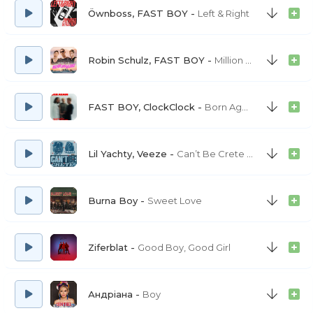
Öwnboss, FAST BOY
Left & Right
А я боюсь старіти
Нам разом далі аж ніяк
І ніде правди діти
Robin Schulz, FAST BOY
Million Good Reasons
Та все чекаєш клятий знак
А я боюсь з тобою старіти
FAST BOY, ClockClock
Born Again
Вилася зима
Ти прийшов — мене нема (Бой)
Сама, то сама
Lil Yachty, Veeze
Can’t Be Crete Boy
Ти прийшов — мене нема (Бой)
Вилася зима, сльози лила я дарма
Burna Boy
Sweet Love
Підманула-підвела
Ти прийшов — мене нема (Бой)
Ziferblat
Good Boy, Good Girl
Істеричний сміх з твоїх банальних слів
Пані-леді-дами, це триватиме роками
Ну невже йому ніхто не розповів?
Андріана
Boy
Love — не losing game, ти не вмієш грати