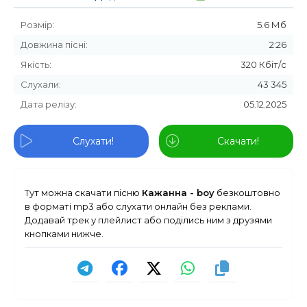
Розмір:
5.6 Мб
Довжина пісні:
2:26
Якість:
320 Кбіт/с
Слухали:
43 345
Дата релізу:
05.12.2025
Слухати!
Скачати!
Тут можна скачати пісню
Кажанна - boy
безкоштовно
в форматі mp3 або слухати онлайн без реклами.
Додавай трек у плейлист або поділись ним з друзями
кнопками нижче.