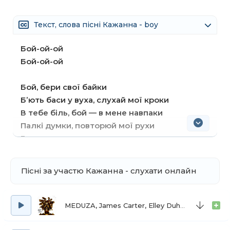
Текст, слова пісні Кажанна - boy
Бой-ой-ой
Бой-ой-ой
Бой, бери свої байки
Бʼють баси у вуха, слухай мої кроки
В тебе біль, бой — в мене навпаки
Палкі думки, повторюй мої рухи
Гостра на язик, але така шалена
Я — найбільш жадана проблема
Дике, скаженіле стрево
Пісні за участю Кажанна - слухати онлайн
Готова хоч до біса — назвивай «гульвіса»
Ти мене не любиш, бо я — не ти
MEDUZA, James Carter, Elley Duhé, FAST BOY
Тримаєш в вазі вʼялі квіти
І так боїшся самоти