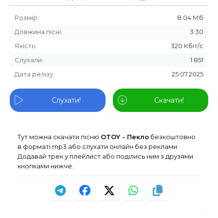
Розмір:
8.04 Мб
Довжина пісні:
3:30
Якість:
320 Кбіт/с
Слухали:
1 851
Дата релізу:
25.07.2025
Слухати!
Скачати!
Тут можна скачати пісню
OTOY - Пекло
безкоштовно
в форматі mp3 або слухати онлайн без реклами.
Додавай трек у плейлист або поділись ним з друзями
кнопками нижче.