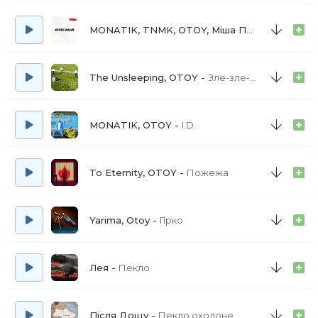
MONATIK, TNMK, OTOY, Міша Правильний, Богдан Купер
The Unsleeping, OTOY
Зле-зле-зле
MONATIK, OTOY
I.D.
To Eternity, OTOY
Пожежа
Yarima, Otoy
Гірко
Лея
Пекло
Після Дощу
Пекло охолоне