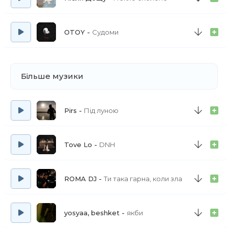
OTOY
Судоми
Більше музики
Pirs
Під луною
Tove Lo
DNH
ROMA DJ
Ти така гарна, коли зла
yosyaa, beshket
якби