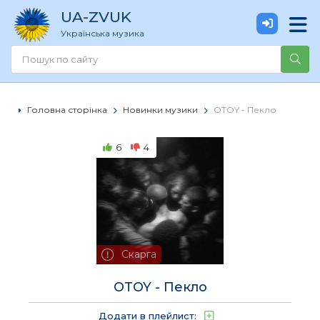
UA
-ZVUK
Українська музика
Головна сторінка
Новинки музики
OTOY - Пекло
6
4
Скарга
OTOY - Пекло
Додати в плейлист: