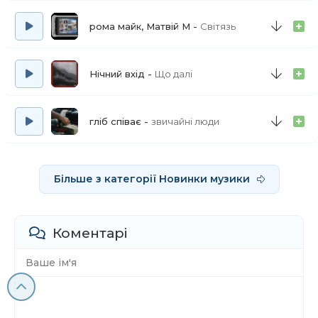
рома майк, Матвій М
Світязь
Нічний вхід
Що далі
гліб співає
звичайні люди
Більше з категорії Новинки музики
Коментарі