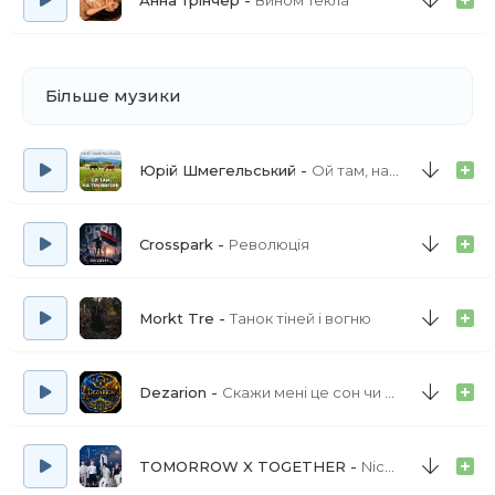
Анна Трінчер
Вином Текла
Більше музики
Юрій Шмегельський
Ой там, на тім вигоні
Crosspark
Революція
Morkt Tre
Танок тіней і вогню
Dezarion
Скажи мені це сон чи ні (а краса твоя) повна версія
TOMORROW X TOGETHER
Nice to Meet Ya