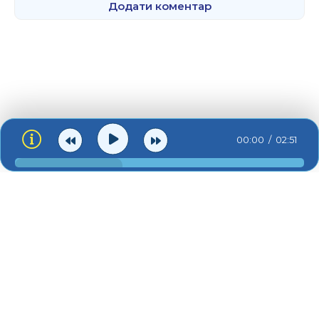
Додати коментар
00:00
02:51
ua-zvuk.net © 2026
Зв'язок:
admin@ua-zvuk.net
Контакти
Для правовласників
Про сайт