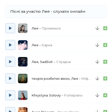
Пісні за участю Лея - слухати онлайн
Лея
Прокинься
Лея
Карна
Лея, SadSvit
Страдча
теорія розбитих вікон, Лея
Міфічний птах
Khrystyna Soloviy
Fortepiano