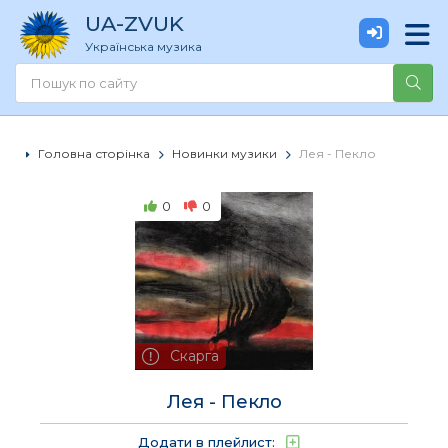
UA
-ZVUK
Українська музика
Головна сторінка
Новинки музики
Лея - Пекло
0
0
Скарга
Лея - Пекло
Додати в плейлист: