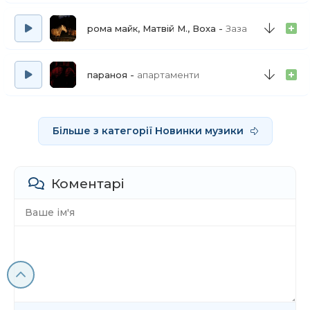
рома майк, Матвій М., Воха
Заза
параноя
апартаменти
Більше з категорії Новинки музики
Коментарі