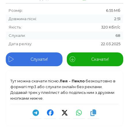
Розмір:
6.55 Мб
Довжина пісні:
2:51
Якість:
320 Кбіт/с
Слухали:
68
Дата релізу:
22.03.2025
Слухати!
Скачати!
Тут можна скачати пісню
Лея - Пекло
безкоштовно в
форматі mp3 або слухати онлайн без реклами.
Додавай трек у плейлист або поділись ним з друзями
кнопками нижче.