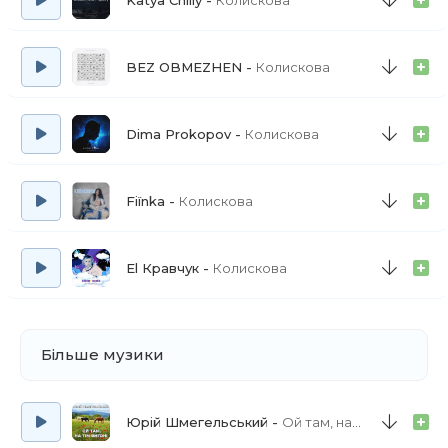
Katya Chilly
Колискова
BEZ OBMEZHEN
Колискова
Dima Prokopov
Колискова
Fiїnka
Колискова
El Кравчук
Колискова
Більше музики
Юрій Шмегельський
Ой там, на тім вигоні