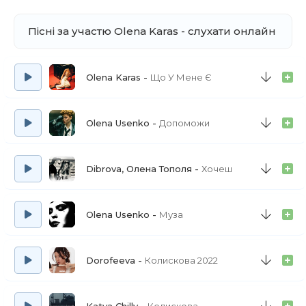
Пісні за участю Olena Karas - слухати онлайн
Olena Karas
Що У Мене Є
Olena Usenko
Допоможи
Dibrova, Олена Тополя
Хочеш
Olena Usenko
Муза
Dorofeeva
Колискова 2022