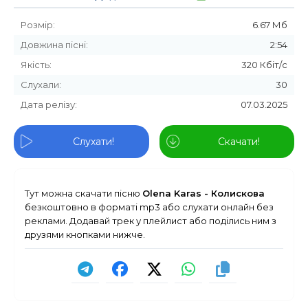
Розмір:
6.67 Мб
Довжина пісні:
2:54
Якість:
320 Кбіт/с
Слухали:
30
Дата релізу:
07.03.2025
Слухати!
Скачати!
Тут можна скачати пісню
Olena Karas - Колискова
безкоштовно в форматі mp3 або слухати онлайн без
реклами. Додавай трек у плейлист або поділись ним з
друзями кнопками нижче.