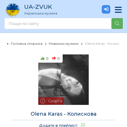
UA
-ZVUK
Українська музика
Головна сторінка
Новинки музики
Olena Karas - Колискова
0
0
Скарга
Olena Karas - Колискова
Додати в плейлист: