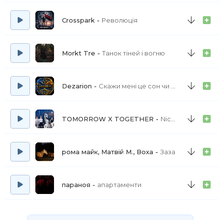
Crosspark
Революція
Morkt Tre
Танок тіней і вогню
Dezarion
Скажи мені це сон чи ні (а краса твоя) повна версія
TOMORROW X TOGETHER
Nice to Meet Ya
рома майк, Матвій М., Воха
Заза
параноя
апартаменти