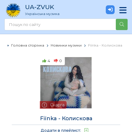
UA
-ZVUK
Українська музика
Головна сторінка
Новинки музики
Fiїnka - Колискова
4
0
Скарга
Fiїnka - Колискова
Додати в плейлист: