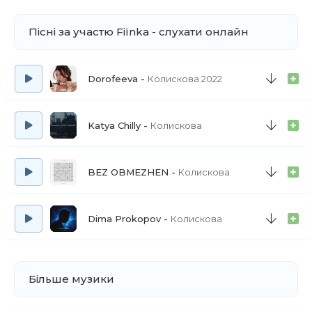
Пісні за участю Fiїnka - слухати онлайн
Dorofeeva
Колискова 2022
Katya Chilly
Колискова
BEZ OBMEZHEN
Колискова
Dima Prokopov
Колискова
Більше музики