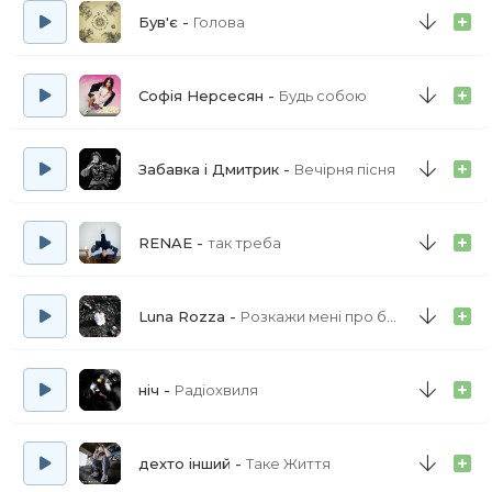
Був'є
Голова
Софія Нерсесян
Будь собою
Забавка і Дмитрик
Вечірня пісня
RENAE
так треба
Luna Rozza
Розкажи мені про біль
ніч
Радіохвиля
дехто інший
Таке Життя