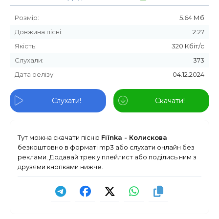
Розмір:
5.64 Мб
Довжина пісні:
2:27
Якість:
320 Кбіт/с
Слухали:
373
Дата релізу:
04.12.2024
Слухати!
Скачати!
Тут можна скачати пісню
Fiїnka - Колискова
безкоштовно в форматі mp3 або слухати онлайн без
реклами. Додавай трек у плейлист або поділись ним з
друзями кнопками нижче.