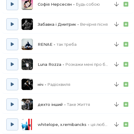
Софія Нерсесян
Будь собою
Забавка і Дмитрик
Вечірня пісня
RENAE
так треба
Luna Rozza
Розкажи мені про біль
ніч
Радіохвиля
дехто інший
Таке Життя
whitelope, x.remibancks
ця любов фінал фінал