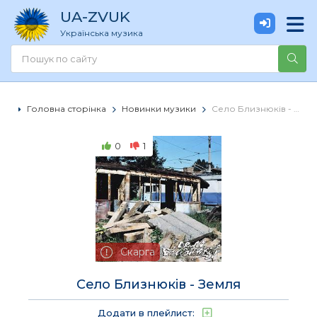
UA
-ZVUK
Українська музика
Головна сторінка
Новинки музики
Село Близнюків - Земля
0
1
Скарга
Село Близнюків - Земля
Додати в плейлист: