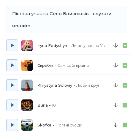
Пісні за участю Село Близнюків - слухати
онлайн
Iryna Fedyshyn
Лише у нас на Україні
Скрябін
Сам собі країна
Khrystyna Soloviy
Любий друг
Burla
10
Skofka
Погані сусіди