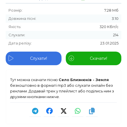
Розмір:
7.28 Мб
Довжина пісні:
3:10
Якість:
320 Кбіт/с
Слухали:
214
Дата релізу:
23.01.2025
Слухати!
Скачати!
Тут можна скачати пісню
Село Близнюків - Земля
безкоштовно в форматі mp3 або слухати онлайн без
реклами. Додавай трек у плейлист або поділись ним з
друзями кнопками нижче.