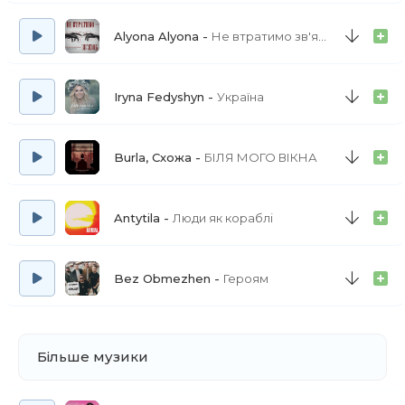
Alyona Alyona
Не втратимо зв'язок
Iryna Fedyshyn
Україна
Burla, Схожа
БІЛЯ МОГО ВІКНА
Antytila
Люди як кораблі
Bez Obmezhen
Героям
Більше музики