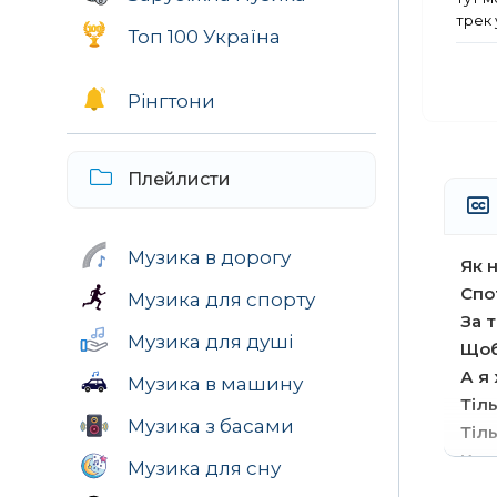
трек 
Топ 100 Україна
Рінгтони
Плейлисти
Музика в дорогу
Як 
Спо
Музика для спорту
За 
Музика для душі
Щоб
А я
Музика в машину
Тіл
Музика з басами
Тіль
Куч
Музика для сну
Ой г