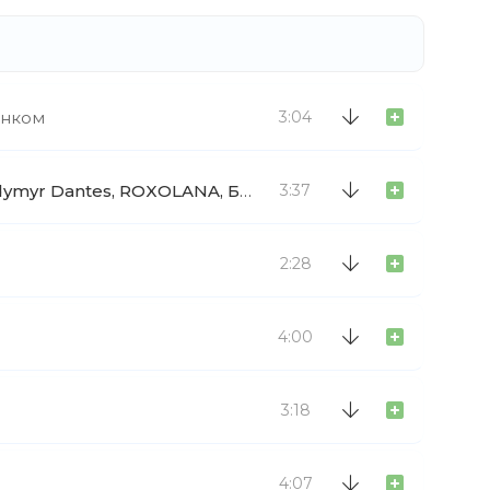
анком
3:04
MONATIK, KAZKA, Сергій Бабкін, Alina Pash, Volodymyr Dantes, ROXOLANA, Богдан Купер
За одним сто
3:37
2:28
4:00
3:18
4:07