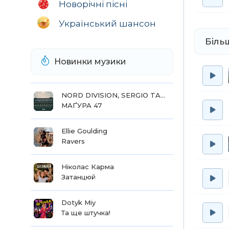
Новорічні пісні
За 
Що 
Український шансон
Оче
Біль
Чорн
За 
Новинки музики
А д
А ко
NORD DIVISION, SERGIO TACCHINI, Культурні сили, Адʼюнкт
МАҐУРА 47
Ellie Goulding
Ravers
Ніколас Карма
Затанцюй
Dotyk Miy
Та ще штучка!