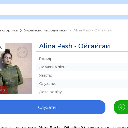
 сторінка
Українські народні пісні
Alina Pash - Ойгайгай
Alina Pash - Ойгайгай
0
Розмір:
Довжина пісні:
Якість:
Слухали:
рга
Дата релізу:
Слухати!
можна скачати пісню
Alina Pash - Ойгайгай
безкоштовно в формат