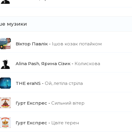
те тебе полюбила (ти мене полюбила)
ти молоденький! (бо я молоденький)
рет, осока (очерет, осока)
ше музики
і брови козака! (чорні брови в козака)
те мати родила, щоб дівчина любила!
івчина-горлиця до козака горнеться
Віктор Павлік
Ішов козак потайком
зак, як орел, як побачив, так і вмер!
Alina Pash, Ярина Сізик
Колискова
THE eraNS
Ой, летіла стріла
Гурт Експрес
Сильний вітер
Гурт Експрес
Цвіте терен