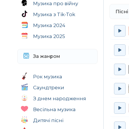
Музика про війну
Гай
Пісні
За 
Музика з Tik-Tok
Що 
Музика 2024
Оче
Чорн
Музика 2025
За 
А д
А ко
За жанром
Кол
Так
Рок музика
Кол
Так
Саундтреки
Щоб
З днем народження
Таб
Чуж
Весільна музика
Одн
Ой г
Дитячі пісні
Гай