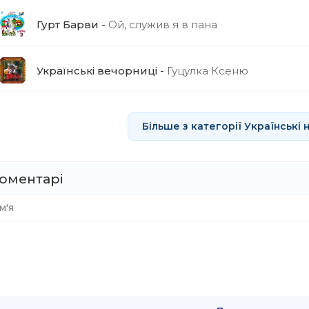
Гурт Барви
Ой, служив я в пана
Українські вечорниці
Гуцулка Ксеню
Більше з категорії Українські н
оментарі