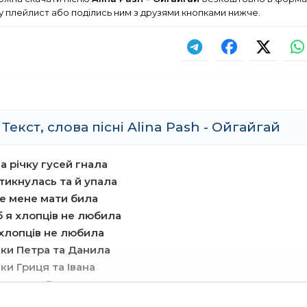
у плейлист або поділись ним з друзями кнопками нижче.
Текст, слова пісні Alina Pash - Ойгайгай
на річку гусей гнала
тикнулась та й упала
те мене мати била
 я хлопців не любила
 хлопців не любила
ьки Петра та Данила
ки Гриця та Івана
ерявого Романа
ай! Ой гай! (ой гай, ой гай!)