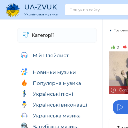
UA
-ZVUK
Українська музика
Головна
Категорії
0
Мій Плейлист
Новинки музики
Популярна музика
Ска
Українські пісні
Українські виконавці
Українська музика
Зарубіжна музика
Тут 