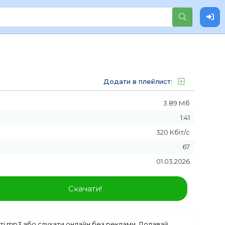
Додати в плейлист:
3.89 Мб
1:41
320 Кбіт/с
67
01.03.2026
Скачати!
і mp3 або слухати онлайн без реклами. Додавай