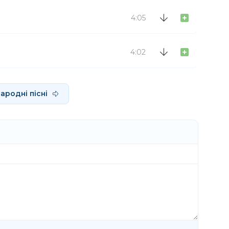
4:05
4:02
ародні пісні