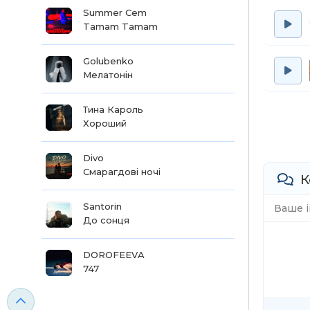
Summer Cem
Tamam Tamam
Golubenko
Мелатонін
Тина Кароль
Хороший
Divo
Смарагдові ночі
К
Santorin
До сонця
DOROFEEVA
747