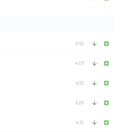
2:42
4:07
4:32
3:20
4:15