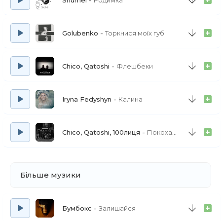
Shumei
Родимка
Golubenko
Торкнися моїх губ
Chico, Qatoshi
Флешбеки
Iryna Fedyshyn
Калина
Chico, Qatoshi, 100лиця
Покохай мене
Більше музики
Бумбокс
Залишайся