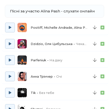
Пісні за участю Alina Pash - слухати онлайн
Positiff, Michelle Andrade, Alina Pash
Перед с
Dzidzio, Оля Цибульська
Чекаю. Цьом
Parfeniuk
На даху
Анна Трінчер
Очі
Tik
Без тебе