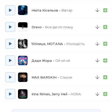
Нікіта Кісельов
Вівтар
Drevo
Все іде по плану
100лиця, MOTANA
Молодість
Дядя Жора
Ой ой ой
MAX BARSKIH
Сльози
Irina Rimes, Jerry Heil
HORA