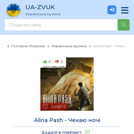
UA
-ZVUK
Українська музика
Головна сторінка
Українська музика
Alina Pash - Чекаю ночі
0
0
Скарга
Alina Pash - Чекаю ночі
Додати в плейлист: