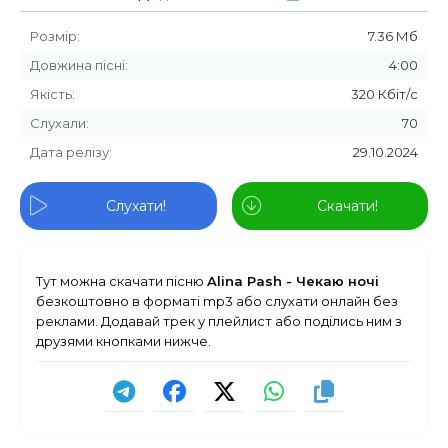
Розмір:
7.36 Мб
Довжина пісні:
4:00
Якість:
320 Кбіт/с
Слухали:
70
Дата релізу:
29.10.2024
Слухати!
Скачати!
Тут можна скачати пісню
Alina Pash - Чекаю ночі
безкоштовно в форматі mp3 або слухати онлайн без
реклами. Додавай трек у плейлист або поділись ним з
друзями кнопками нижче.