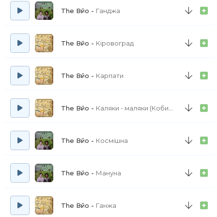
The Вйо
Ганджа
The Вйо
Кіровоград
The Вйо
Карпати
The Вйо
Каляки - маляки (Кобиляки)
The Вйо
Космішна
The Вйо
Мануна
The Вйо
Ганжа