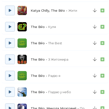
Katya Chilly, The Вйо
Жити
The Вйо
Куля
The Вйо
The Best
The Вйо
З Житомира
The Вйо
Радію я
The Вйо
Падаю у небо
The Вйо, Микола Мозговий
Прут ріка