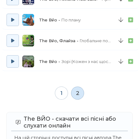
The Вйо
По плану
The Вйо, Флайза
Глобальне потепління
The Вйо
Зорі (Кожен з нас щось може)
1
2
The ВЙО - скачати всі пісні або
слухати онлайн
На цій сторінці доступні всі пісні автора The