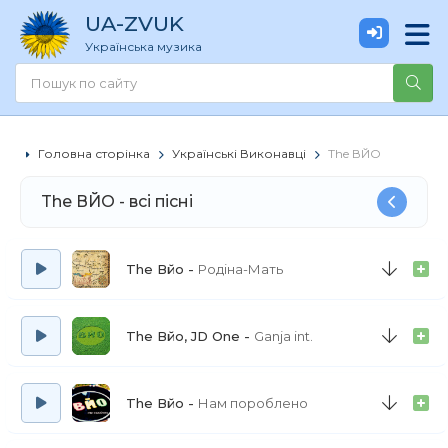
UA
-ZVUK
Українська музика
Головна сторінка
Українські Виконавці
The ВЙО
The ВЙО - всі пісні
The Вйо
Родіна-Мать
The Вйо, JD One
Ganja int.
The Вйо
Нам пороблено