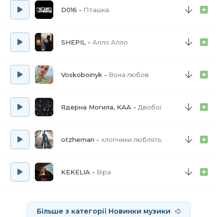
D016
Пташка
SHEPIL
Алло Алло
Voskoboinyk
Вона любов
Ядерна Могила, KAA
Двобої
otzheman
хлопчики люблять
KEKELIA
Віра
Більше з категорії Новинки музики