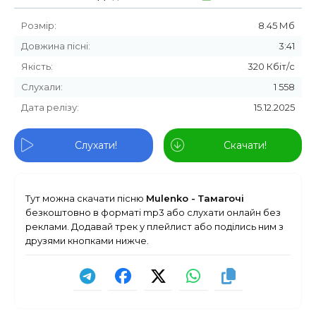
Розмір:
8.45 Мб
Довжина пісні:
3:41
Якість:
320 Кбіт/с
Слухали:
1 558
Дата релізу:
15.12.2025
Слухати!
Скачати!
Тут можна скачати пісню
Mulenko - Тамагочі
безкоштовно в форматі mp3 або слухати онлайн без
реклами. Додавай трек у плейлист або поділись ним з
друзями кнопками нижче.