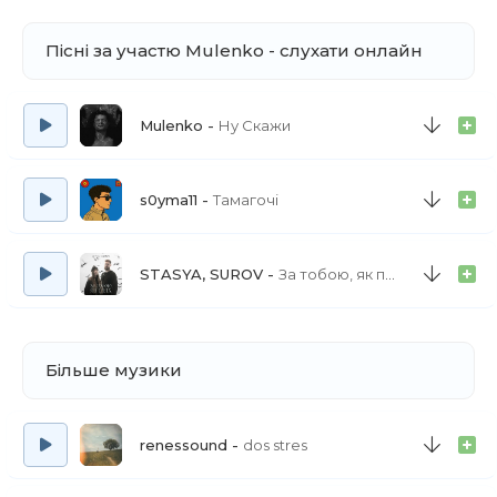
Пісні за участю Mulenko - слухати онлайн
Mulenko
Ну Скажи
s0yma11
Тамагочі
STASYA, SUROV
За тобою, як птах
Більше музики
renessound
dos stres