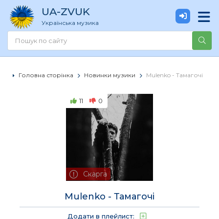
UA
-ZVUK
Українська музика
Головна сторінка
Новинки музики
Mulenko - Тамагочі
11
0
Скарга
Mulenko - Тамагочі
Додати в плейлист: