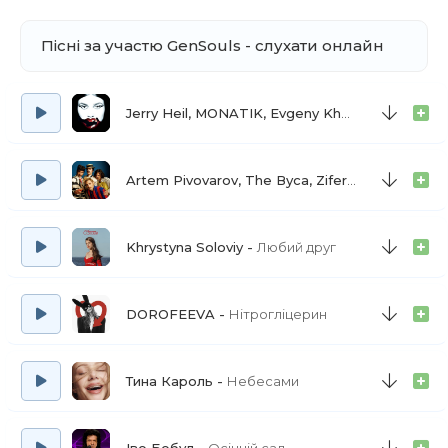
Пісні за участю GenSouls - слухати онлайн
Jerry Heil, MONATIK, Evgeny Khmara
ВИМОЛ
Artem Pivovarov, The Вуса, Ziferblat
Будь зд
Khrystyna Soloviy
Любий друг
DOROFEEVA
Нітрогліцерин
Тина Кароль
Небесами