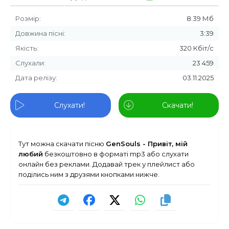
Розмір:
8.39 Мб
Довжина пісні:
3:39
Якість:
320 Кбіт/с
Слухали:
23 459
Дата релізу:
03.11.2025
Слухати!
Скачати!
Тут можна скачати пісню
GenSouls - Привіт, мій
любий
безкоштовно в форматі mp3 або слухати
онлайн без реклами. Додавай трек у плейлист або
поділись ним з друзями кнопками нижче.