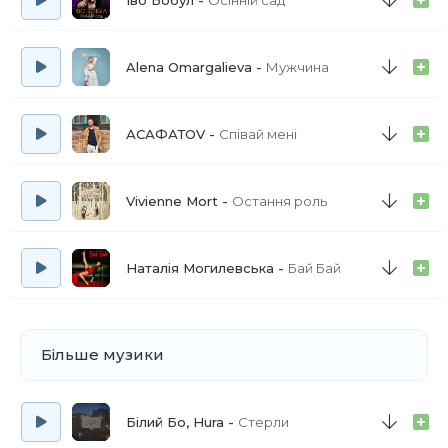
Іво Бобул
Осінній сад
Alena Omargalieva
Мужчина
АСАФАТОV
Співай мені
Vivienne Mort
Остання роль
Наталія Могилевська
Бай Бай
Більше музики
Білий Бо, Hura
Стерли