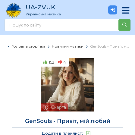
UA
-ZVUK
Українська музика
Головна сторінка
Новинки музики
GenSouls - Привіт, мій любий
152
4
Скарга
GenSouls - Привіт, мій любий
Додати в плейлист: