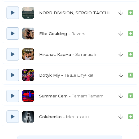
NORD DIVISION, SERGIO TACCHINI, Культурні сили, Адʼюнкт
Ellie Goulding
Ravers
Ніколас Карма
Затанцюй
Dotyk Miy
Та ще штучка!
Summer Cem
Tamam Tamam
Golubenko
Мелатонін