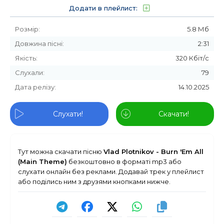
Додати в плейлист:
Розмір:
5.8 Мб
Довжина пісні:
2:31
Якість:
320 Кбіт/с
Слухали:
79
Дата релізу:
14.10.2025
Слухати!
Скачати!
Тут можна скачати пісню
Vlad Plotnikov - Burn 'Em All
(Main Theme)
безкоштовно в форматі mp3 або
слухати онлайн без реклами. Додавай трек у плейлист
або поділись ним з друзями кнопками нижче.