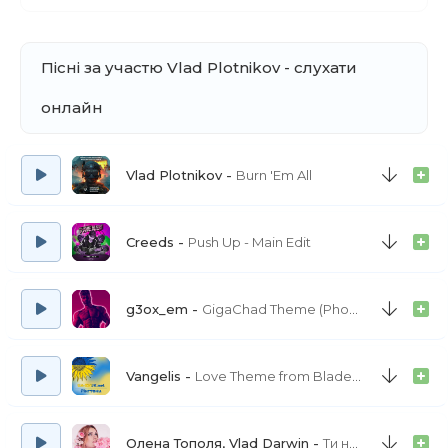
Пісні за участю Vlad Plotnikov - слухати
онлайн
Vlad Plotnikov
Burn 'Em All
Creeds
Push Up - Main Edit
g3ox_em
GigaChad Theme (Phonk House Version)
Vangelis
Love Theme from Blade Runner
Олена Тополя, Vlad Darwin
Ти найкраща