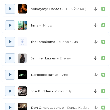
Volodymyr Dantes
В ОБІЙМАХ (З к-ф «Всі відтінки спокуси»)
Irma
I Know
thekomakoma
скоро зима
Jennifer Lauren
Enemy
Вагоновожатые
Zno
Joe Budden
Pump It Up
Don Omar, Lucenzo
Danza Kuduro