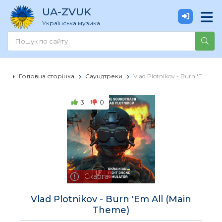
UA
-ZVUK
Українська музика
Головна сторінка
Саундтреки
Vlad Plotnikov - Burn 'Em All (Main Theme)
3
0
Скарга
Vlad Plotnikov - Burn 'Em All (Main
Theme)