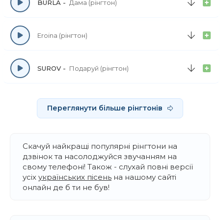
BURLA
Дама (рінгтон)
Eroina (рінгтон)
SUROV
Подаруй (рінгтон)
Переглянути більше рінгтонів
Скачуй найкращі популярні рінгтони на
дзвінок та насолоджуйся звучанням на
свому телефоні! Також - слухай повні версії
усіх
українських пісень
на нашому сайті
онлайн де б ти не був!