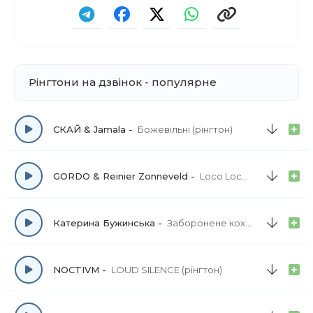
Рінгтони на дзвінок - популярне
СКАЙ & Jamala
Божевільні (рінгтон)
GORDO & Reinier Zonneveld
Loco Loco (рінгтон)
Катерина Бужинська
Заборонене кохання (рінгтон)
NOCTIVM
LOUD SILENCE (рінгтон)