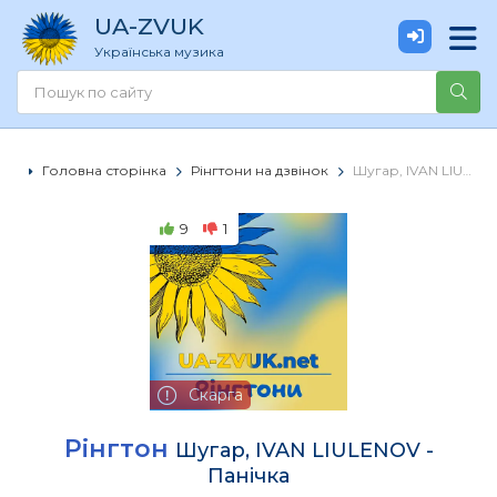
UA
-ZVUK
Українська музика
Головна сторінка
Рінгтони на дзвінок
Шугар, IVAN LIULENOV - Панічка
9
1
Скарга
Рінгтон
Шугар, IVAN LIULENOV -
Панічка