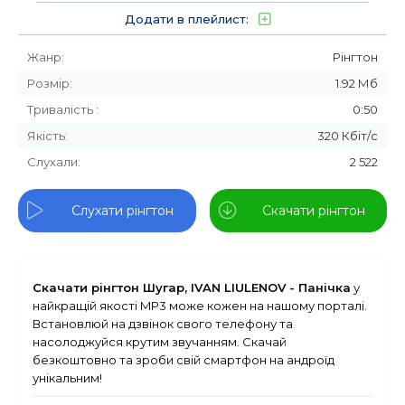
Додати в плейлист:
Жанр:
Рінгтон
Розмір:
1.92 Мб
Тривалість :
0:50
Якість:
320 Кбіт/с
Слухали:
2 522
Слухати рінгтон
Скачати рінгтон
Скачати рінгтон Шугар, IVAN LIULENOV - Панічка
у
найкращій якості MP3 може кожен на нашому порталі.
Встановлюй на дзвінок свого телефону та
насолоджуйся крутим звучанням. Скачай
безкоштовно та зроби свій смартфон на андроїд
унікальним!