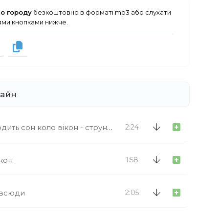
по городу
безкоштовно в форматі mp3 або слухати
зями кнопками нижче.
лайн
ить сон коло вікон - струнний квартет
2:24
ікон
1:58
 всюди
2:05