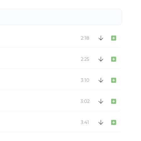
2:18
2:25
3:10
3:02
3:41