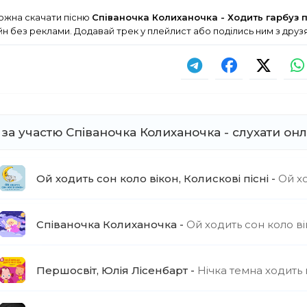
можна скачати пісню
Співаночка Колиханочка - Ходить гарбуз 
н без реклами. Додавай трек у плейлист або поділись ним з дру
і за участю Співаночка Колиханочка - слухати он
Ой ходить сон коло вікон, Колискові пісні
Ой ход
Співаночка Колиханочка
Ой ходить сон коло в
Першосвіт, Юлія Лісенбарт
Нічка темна ходить