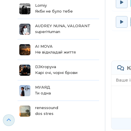
Lomiy
Якби не було тебе
AUDREY NUNA, VALORANT
superHuman
AI MOVA
Не відкладай життя
DJKropyva
К
Карі очі, чорні брови
МУАЯД
Ти одна
renessound
dos stres