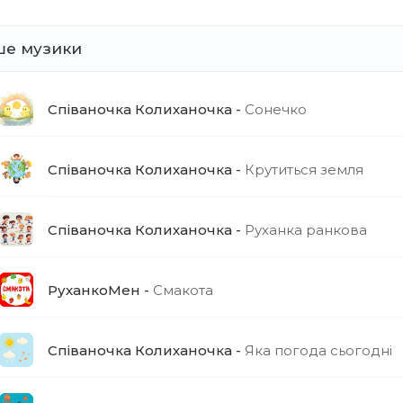
ше музики
Співаночка Колиханочка
Сонечко
Співаночка Колиханочка
Крутиться земля
Співаночка Колиханочка
Руханка ранкова
РуханкоМен
Смакота
Співаночка Колиханочка
Яка погода сьогодні