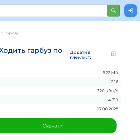
по городу
Ходить гарбуз по
Додати в
плейлист:
5.22 Мб
2:16
320 Кбіт/с
4 710
07.08.2025
Скачати!