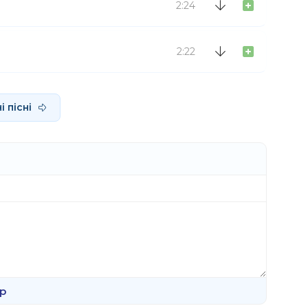
2:24
2:22
 пісні
р