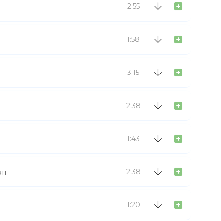
2:55
1:58
3:15
2:38
1:43
ят
2:38
1:20