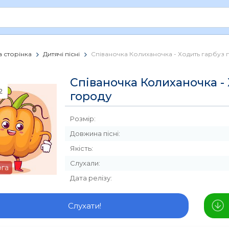
 сторінка
Дитячі пісні
Співаночка Колиханочка - Ходить гарбуз 
Співаночка Колиханочка - 
2
городу
Розмір:
Довжина пісні:
Якість:
Слухали:
рга
Дата релізу:
Слухати!