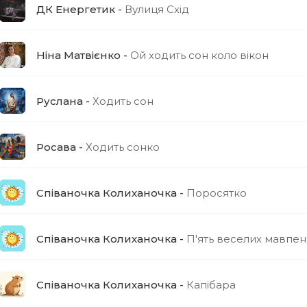
ДК Енергетик
Вулиця Схід
Ніна Матвієнко
Ой ходить сон коло вікон
Руслана
Ходить сон
Росава
Ходить сонко
Співаночка Колиханочка
Поросятко
Співаночка Колиханочка
П'ять веселих мавпен
Співаночка Колиханочка
Капібара