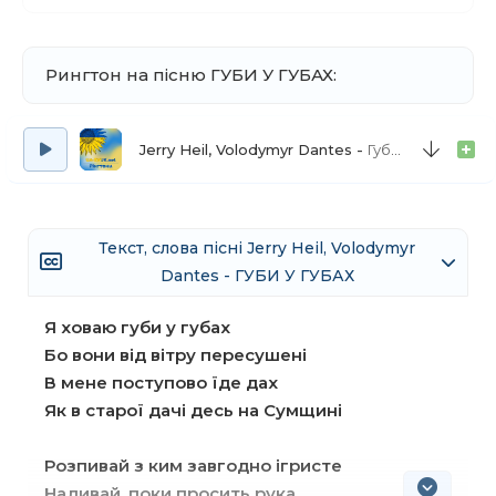
Рингтон на пісню ГУБИ У ГУБАХ:
Jerry Heil, Volodymyr Dantes
Губи у Губах (рінгтон)
Текст, слова пісні Jerry Heil, Volodymyr
Dantes - ГУБИ У ГУБАХ
Я ховаю губи у губах
Бо вони від вітру пересушені
В мене поступово їде дах
Як в старої дачі десь на Сумщині
Розпивай з ким завгодно ігристе
Наливай, поки просить рука