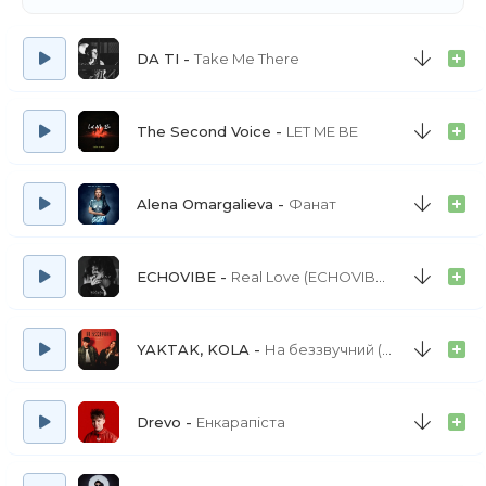
Відібрав всі теплі почуття
Не лишив натомість навіть номера
DA TI
Take Me There
Просто зникнув із мого життя
Як геолокація Житомира
The Second Voice
LET ME BE
Alena Omargalieva
Фанат
ECHOVIBE
Real Love (ECHOVIBE REMIX)
YAKTAK, KOLA
На беззвучний (OST «МавкаСправжній Міф»)
Drevo
Енкарапіста