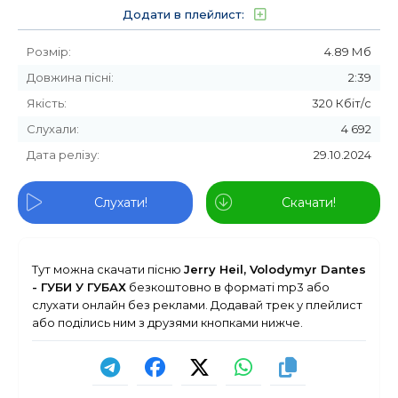
Додати в плейлист:
Розмір:
4.89 Мб
Довжина пісні:
2:39
Якість:
320 Кбіт/с
Слухали:
4 692
Дата релізу:
29.10.2024
Слухати!
Скачати!
Тут можна скачати пісню
Jerry Heil, Volodymyr Dantes
- ГУБИ У ГУБАХ
безкоштовно в форматі mp3 або
слухати онлайн без реклами. Додавай трек у плейлист
або поділись ним з друзями кнопками нижче.