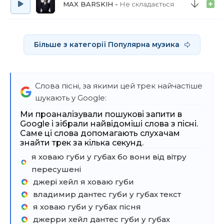
MAX BARSKIH
Не складається
Більше з категорії Популярна музика
Слова пісні, за якими цей трек найчастіше
шукають у Google:
Ми проаналізували пошукові запити в
Google і зібрали найвідоміші слова з пісні.
Саме ці слова допомагають слухачам
знайти трек за кілька секунд.
я ховаю губи у губах бо вони від вітру
пересушені
джері хейл я ховаю губи
владимир дантес губи у губах текст
я ховаю губи у губах пісня
джерри хейл дантес губи у губах