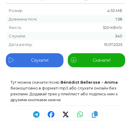
Розмір:
4.53 Мб
Довжина пісні:
1:58
Якість:
320 Кбіт/с
Слухали:
340
Дата релізу:
15.07.2025
Слухати!
Скачати!
Тут можна скачати пісню
Bénédict Bellerose - Anima
безкоштовно в форматі mp3 або слухати онлайн без
реклами. Додавай трек у плейлист або поділись ним з
друзями кнопками нижче.