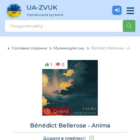
UA
-ZVUK
Українська музика
Головна сторінка
Музика для сну
Bénédict Bellerose - Anima
1
0
Скарга
Bénédict Bellerose - Anima
Додати в плейлист: