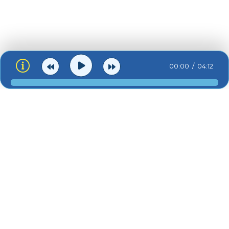
00:00
04:12
ua-zvuk.net © 2026
Зв'язок:
admin@ua-zvuk.net
Контакти
Для правовласників
Про сайт