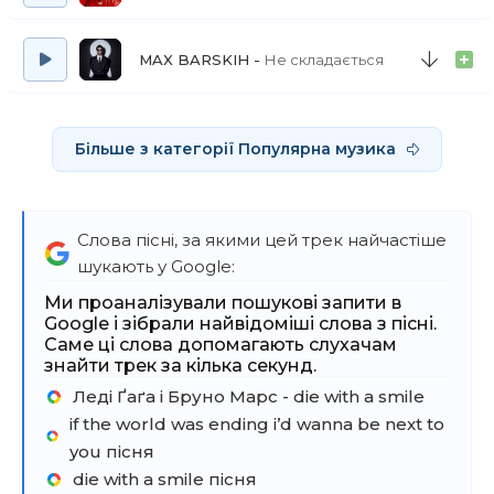
you
If the party was over and our time on Earth was
through
MAX BARSKIH
Не складається
I'd wanna hold you just for a while and die with
a smile
If the world was ending, I'd wanna be next to
Більше з категорії Популярна музика
you
If the world was ending, I'd wanna be next to
you
Слова пісні, за якими цей трек найчастіше
Ooh
шукають у Google:
I'd wanna be next to you
Ми проаналізували пошукові запити в
Google і зібрали найвідоміші слова з пісні.
Саме ці слова допомагають слухачам
знайти трек за кілька секунд.
Леді Ґаґа і Бруно Марс - die with a smile
if the world was ending i’d wanna be next to
you пісня
die with a smile пісня