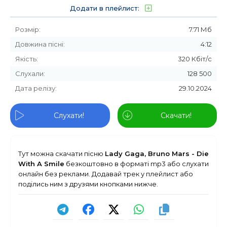
Додати в плейлист:
Розмір:
7.71 Мб
Довжина пісні:
4:12
Якість:
320 Кбіт/с
Слухали:
128 500
Дата релізу:
29.10.2024
Слухати!
Скачати!
Тут можна скачати пісню
Lady Gaga, Bruno Mars - Die
With A Smile
безкоштовно в форматі mp3 або слухати
онлайн без реклами. Додавай трек у плейлист або
поділись ним з друзями кнопками нижче.