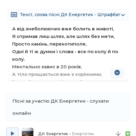
Текст, слова пісні ДК Енергетик - Штрафбат
А від знеболюючих вже болить в животі,
Я отримав лиш шлях, але шлях без мети,
Просто камінь, перекотиполе,
Одні й ті ж думки і слова - все по колу й по
колу.
Ментально завис в 20 років,
А тіло прощається вже з корінними,
Важкий видих вдих і важкий в очах погляд,
Важка доля туші з душею дитини.
Пісні за участю ДК Енергетик - слухати
В останній раз я обіцяю:
Покину всі погані звички,
онлайн
Очікуєм новий світанок,
Засяють всі мої петлички.
ДК Енергетик
Енергетик
Я буду прикладом для інших,