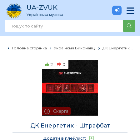
UA
-ZVUK
Українська музика
Головна сторінка
Українські Виконавці
ДК Енергетик
Д
2
0
Скарга
ДК Енергетик - Штрафбат
Додати в плейлист: