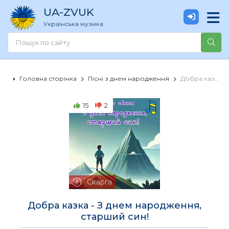
UA
-ZVUK
Українська музика
Головна сторінка
Пісні з днем народження
Добра казка - З днем народження, старший син!
15
2
Скарга
Добра казка - З днем народження,
старший син!