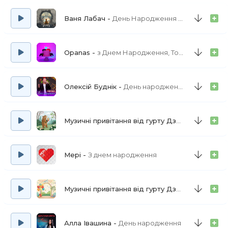
Ваня Лабач
День Народження у тебе
Opanas
з Днем Народження, Тоні!
Олексій Буднік
День народження
Музичні привітання від гурту Дзвіринки
З тв
Мері
З днем народження
Музичні привітання від гурту Дзвіринки
З дн
Алла Івашина
День народження