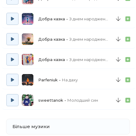
Добра казка
З днем народження, Льовушка!
Добра казка
З днем народження, рідна сестричко!
Добра казка
З днем народження, Оксана!
Parfeniuk
На даху
sweettanok
Молодший син
Більше музики