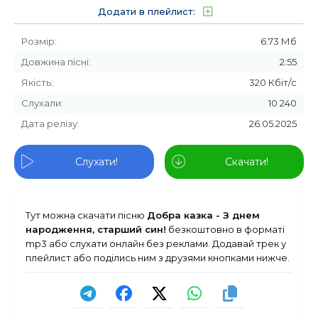
Додати в плейлист:
Розмір:
6.73 Мб
Довжина пісні:
2:55
Якість:
320 Кбіт/с
Слухали:
10 240
Дата релізу:
26.05.2025
Слухати!
Скачати!
Тут можна скачати пісню
Добра казка - З днем
народження, старший син!
безкоштовно в форматі
mp3 або слухати онлайн без реклами. Додавай трек у
плейлист або поділись ним з друзями кнопками нижче.