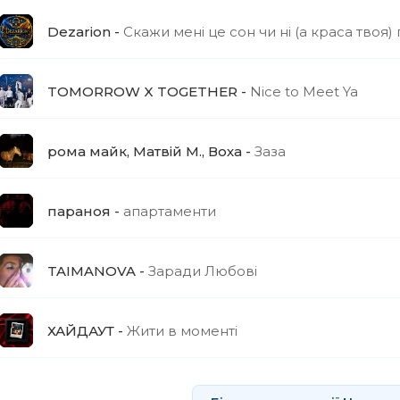
Dezarion
Скажи мені це сон чи ні (а краса твоя)
TOMORROW X TOGETHER
Nice to Meet Ya
рома майк, Матвій М., Воха
Заза
параноя
апартаменти
TAIMANOVA
Заради Любові
ХАЙДАУТ
Жити в моменті