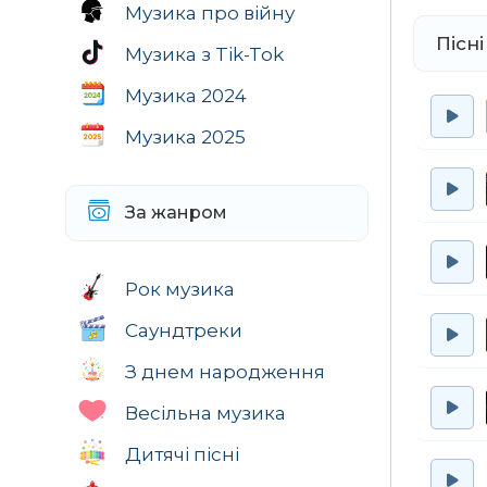
Музика про війну
Віск
Пісні
Муз
Музика з Tik-Tok
А с
Музика 2024
Зал
Віск
Музика 2025
Муз
А с
За жанром
Зал
Віск
Рок музика
Муз
А с
Саундтреки
Зал
З днем народження
Віск
Муз
Весільна музика
А с
Дитячі пісні
І ні