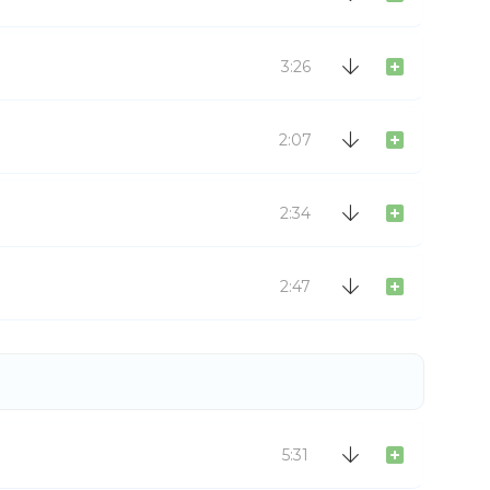
3:26
2:07
2:34
2:47
5:31