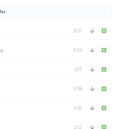
йн
3:25
ка
3:04
2:57
3:38
4:32
2:12