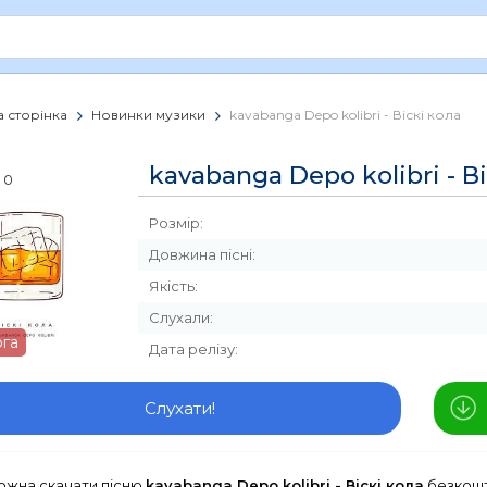
 сторінка
Новинки музики
kavabanga Depo kolibri - Віскі кола
kavabanga Depo kolibri - В
0
Розмір:
Довжина пісні:
Якість:
Слухали:
рга
Дата релізу:
Слухати!
можна скачати пісню
kavabanga Depo kolibri - Віскі кола
безкошт