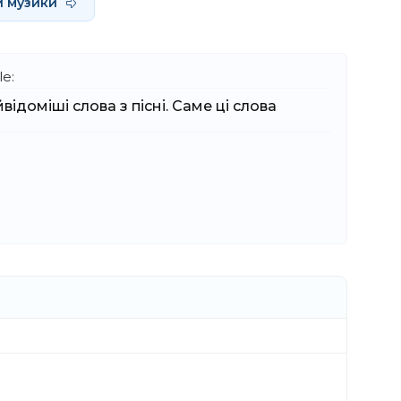
и музики
e:
ідоміші слова з пісні. Саме ці слова