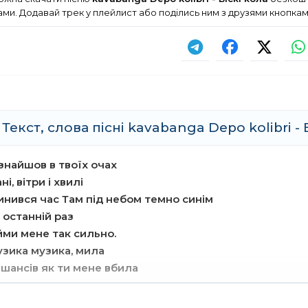
ми. Додавай трек у плейлист або поділись ним з друзями кнопка
Текст, слова пісні kavabanga Depo kolibri - 
 знайшов в твоїх очах
ні, вітри і хвилі
инився час Там під небом темно синім
 останній раз
йми мене так сильно.
узика музика, мила
 шансів як ти мене вбила
ітаєм на танцпол