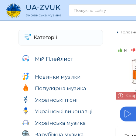
UA
-ZVUK
Українська музика
Головна
Категорії
14
Мій Плейлист
Новинки музики
Популярна музика
Ска
Українські пісні
Українські виконавці
Українська музика
Зарубіжна музика
Тут 