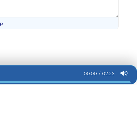
р
00:00
02:26
Контакти
Для правовласників
Про сайт