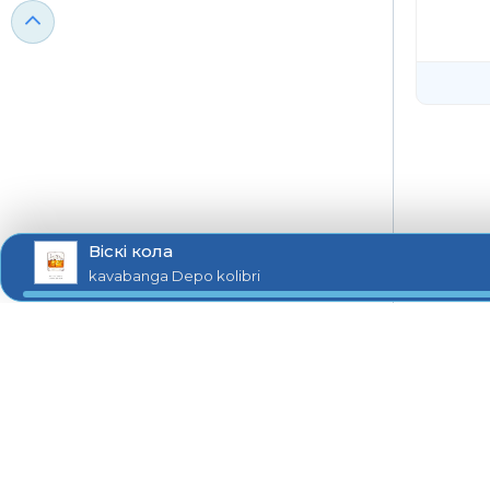
Віскі кола
kavabanga Depo kolibri
ua-zvuk.net © 2026
Зв'язок:
admin@ua-zvuk.net