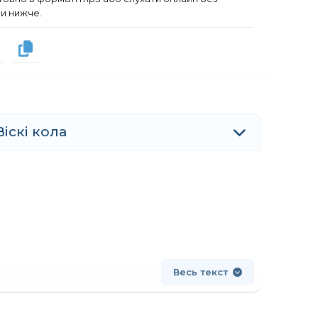
ми нижче.
Віскі кола
Весь текст