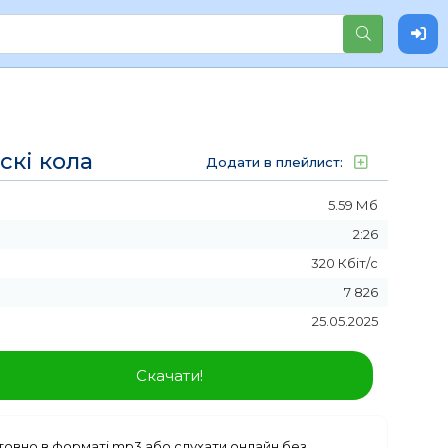
іскі кола
Додати в плейлист:
5.59 Мб
2:26
320 Кбіт/с
7 826
25.05.2025
Скачати!
овно в форматі mp3 або слухати онлайн без