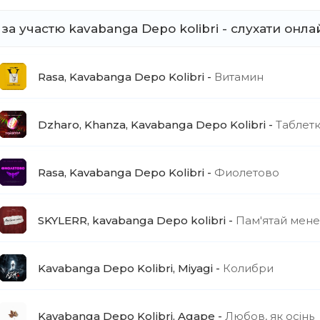
і кола на двох
 за участю kavabanga Depo kolibri - слухати онла
ика на повтор
ерце бите як скло
ітаєм на танцпол
Rasa, Kavabanga Depo Kolibri
Витамин
і кола на двох
ика на повтор
ерце бите як скло
Dzharo, Khanza, Kavabanga Depo Kolibri
Таблет
ітаєм на танцпол
Rasa, Kavabanga Depo Kolibri
Фиолетово
і кола на двох
ика на повтор
ерце бите як скло
SKYLERR, kavabanga Depo kolibri
Пам'ятай мене
ітаєм на танцпол
і кола на двох
ика на повтор
Kavabanga Depo Kolibri, Miyagi
Колибри
ерце бите як скло
ч - віскі на відкриті рани
Kavabanga Depo Kolibri, Agape
Любов, як осінь