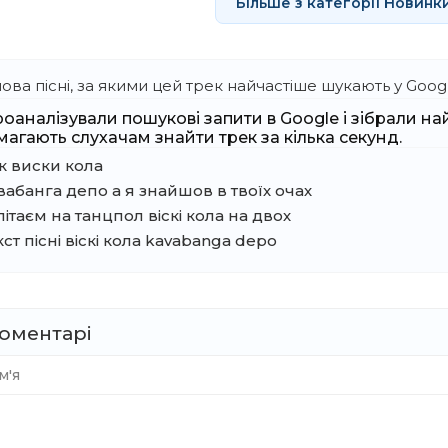
Більше з категорії Новинк
ова пісні, за якими цей трек найчастіше шукають у Googl
оаналізували пошукові запити в Google і зібрали найв
агають слухачам знайти трек за кілька секунд.
к виски кола
вабанга депо а я знайшов в твоїх очах
літаєм на танцпол віскі кола на двох
кст пісні віскі кола kavabanga depo
оментарі