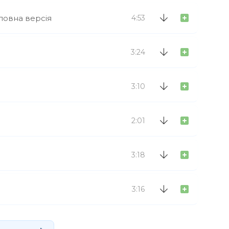
 повна версія
4:53
3:24
3:10
2:01
3:18
3:16