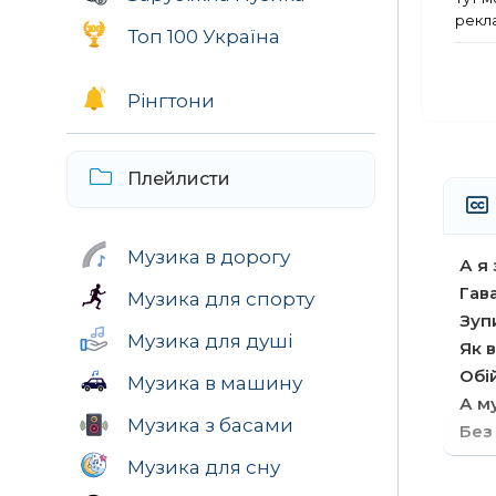
рекла
Топ 100 Україна
Рінгтони
Плейлисти
Музика в дорогу
А я
Гава
Музика для спорту
Зуп
Музика для душі
Як в
Обі
Музика в машину
А м
Музика з басами
Без
Музика для сну
Зал