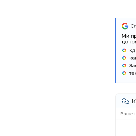
Сл
Ми пр
допом
кд
ка
За
те
К