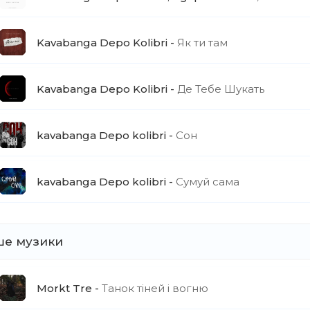
питання? Я не в тому стані
іжний погляд в твому арсеналі
Kavabanga Depo Kolibri
Як ти там
пить полумʼя іскри між нами
Kavabanga Depo Kolibri
Де Тебе Шукать
kavabanga Depo kolibri
Сон
kavabanga Depo kolibri
Сумуй сама
ше музики
Morkt Tre
Танок тіней і вогню