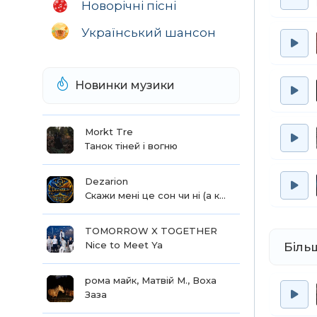
Новорічні пісні
Які 
І н
Український шансон
Охо
Новинки музики
Morkt Tre
Танок тіней і вогню
Dezarion
Скажи мені це сон чи ні (а краса твоя) повна версія
TOMORROW X TOGETHER
Nice to Meet Ya
Біль
рома майк, Матвій М., Воха
Заза