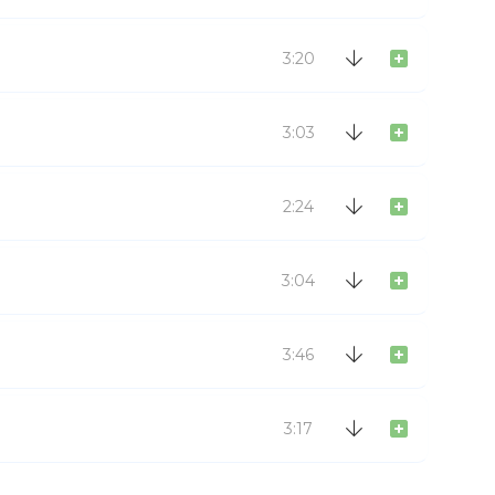
3:20
3:03
2:24
3:04
3:46
3:17