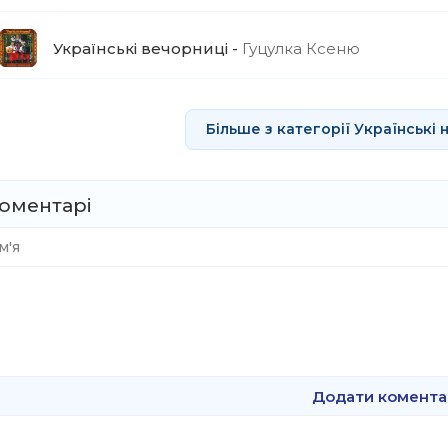
Українські вечорниці
Гуцулка Ксеню
Більше з категорії Українські н
оментарі
Додати комента