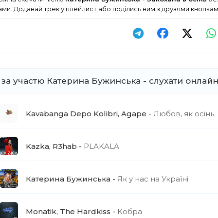
ми. Додавай трек у плейлист або поділись ним з друзями кнопка
і за участю Катерина Бужинська - слухати онлай
Kavabanga Depo Kolibri, Agape
Любов, як осінь
Kazka, R3hab
PLAKALA
Катерина Бужинська
Як у нас на Україні
Monatik, The Hardkiss
Кобра