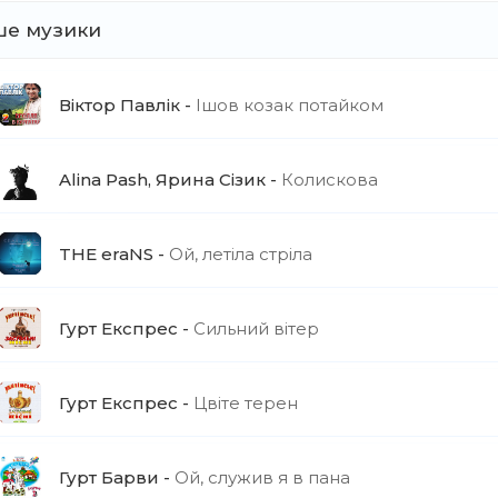
ше музики
Віктор Павлік
Ішов козак потайком
Alina Pash, Ярина Сізик
Колискова
THE eraNS
Ой, летіла стріла
Гурт Експрес
Сильний вітер
Гурт Експрес
Цвіте терен
Гурт Барви
Ой, служив я в пана