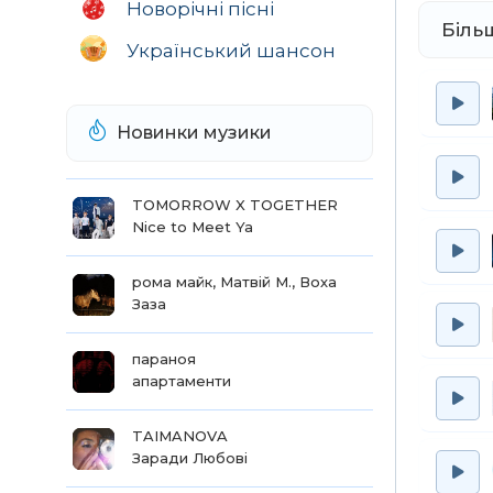
Новорічні пісні
Біль
Український шансон
Новинки музики
TOMORROW X TOGETHER
Nice to Meet Ya
рома майк, Матвій М., Воха
Заза
параноя
апартаменти
TAIMANOVA
Заради Любові