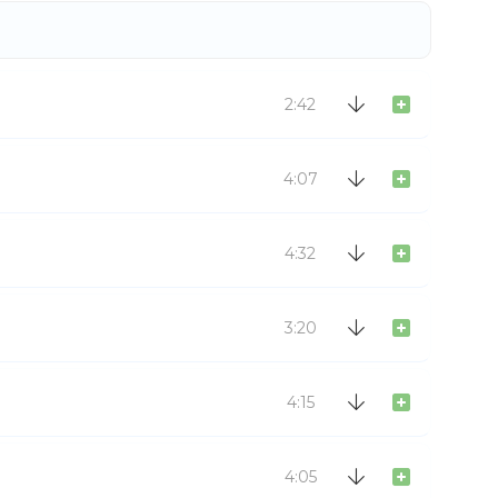
2:42
4:07
4:32
3:20
4:15
4:05