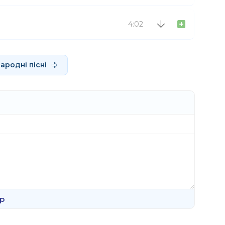
4:02
ародні пісні
р