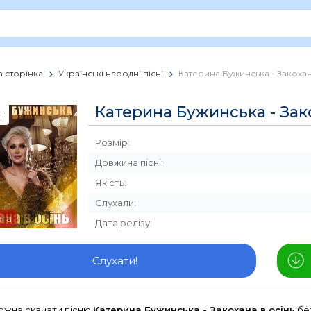
 сторінка
Українські народні пісні
Катерина Бужинська - Закохан
Катерина Бужинська - Зако
1
Розмір:
Довжина пісні:
Якість:
Слухали:
рга
Дата релізу:
Слухати!
можна скачати пісню
Катерина Бужинська - Закохана в осінь
без