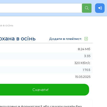
а в осінь
хана в осінь
Додати в плейлист:
8.24 Мб
3:35
320 Кбіт/с
1 703
15.05.2025
Скачати!
коштовно в форматі mp3 або слухати онлайн без