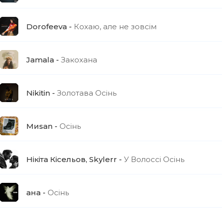
Dorofeeva
Кохаю, але не зовсім
Jamala
Закохана
Nikitin
Золотава Осінь
Миsan
Осінь
Нікіта Кісельов, Skylerr
У Волоссі Осінь
aна
Осінь