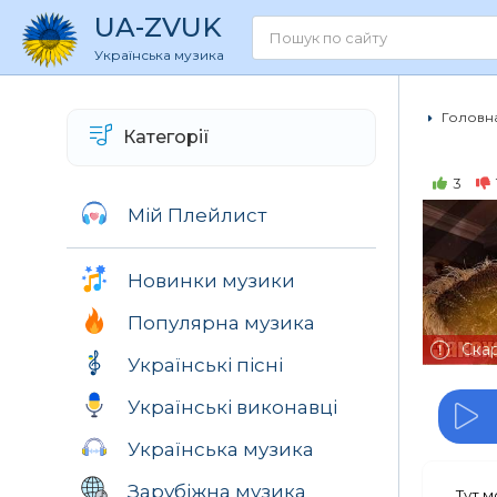
UA
-ZVUK
Українська музика
Головна
Категорії
3
Мій Плейлист
Новинки музики
Популярна музика
Ска
Українські пісні
Українські виконавці
Українська музика
Зарубіжна музика
Тут 