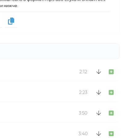
ми нижче.
н
2:12
2:23
3:50
3:40