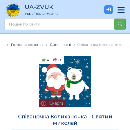
UA
-ZVUK
Українська музика
Головна сторінка
Дитячі пісні
Співаночка Колиханочка - Святий миколай
4
0
Скарга
Співаночка Колиханочка - Святий
миколай