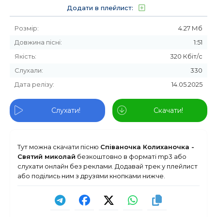
Додати в плейлист:
Розмір:
4.27 Мб
Довжина пісні:
1:51
Якість:
320 Кбіт/с
Слухали:
330
Дата релізу:
14.05.2025
Слухати!
Скачати!
Тут можна скачати пісню
Співаночка Колиханочка -
Святий миколай
безкоштовно в форматі mp3 або
слухати онлайн без реклами. Додавай трек у плейлист
або поділись ним з друзями кнопками нижче.