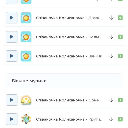
Співаночка Колиханочка
Дружба на фермі
Співаночка Колиханочка
Ведмежатко
Співаночка Колиханочка
Зайчик
Більше музики
Співаночка Колиханочка
Сонечко
Співаночка Колиханочка
Крутиться земля