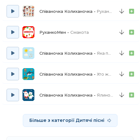
Співаночка Колиханочка
Руханка ранкова
РуханкоМен
Смакота
Співаночка Колиханочка
Яка погода сьогодні
Співаночка Колиханочка
Хто живе у морі
Співаночка Колиханочка
Ялинонька
Більше з категорії Дитячі пісні