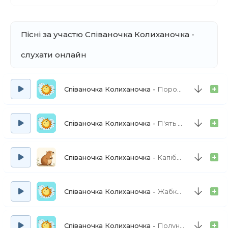
Пісні за участю Співаночка Колиханочка -
слухати онлайн
Співаночка Колиханочка
Поросятко
Співаночка Колиханочка
П'ять веселих мавпенят
Співаночка Колиханочка
Капібара
Співаночка Колиханочка
Жабка квакушка
Співаночка Колиханочка
Полуничка