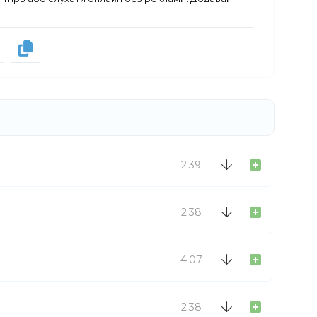
2:39
2:38
4:07
2:38