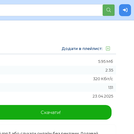
Додати в плейлист:
5.95 Мб
2:35
320 Кбіт/с
131
23.04.2025
Скачати!
 mp3 або слухати онлайн без реклами. Додавай