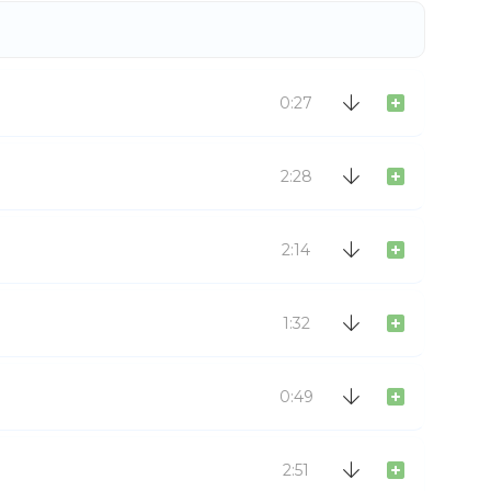
0:27
2:28
2:14
1:32
0:49
2:51