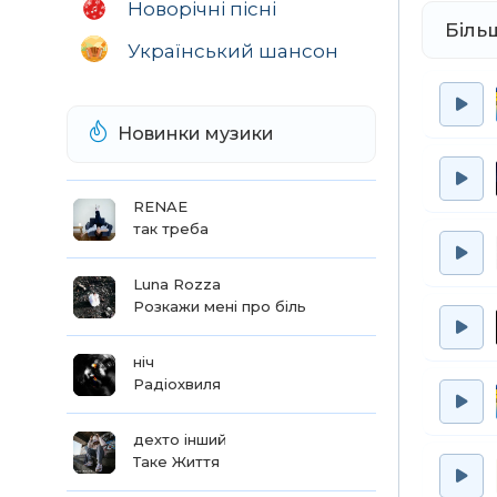
Новорічні пісні
Біль
Український шансон
Новинки музики
RENAE
так треба
Luna Rozza
Розкажи мені про біль
ніч
Радіохвиля
дехто інший
Таке Життя