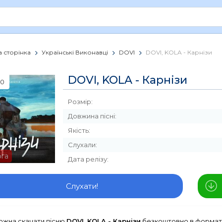
 сторінка
Українські Виконавці
DOVI
DOVI, KOLA - Карнізи
DOVI, KOLA - Карнізи
0
Розмір:
Довжина пісні:
Якість:
Слухали:
рга
Дата релізу:
Слухати!
можна скачати пісню
DOVI, KOLA - Карнізи
безкоштовно в форматі