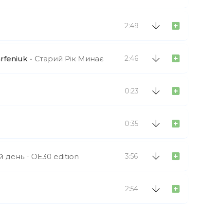
2:49
arfeniuk
Старий Рік Минає
2:46
0:23
0:35
й день - OE30 edition
3:56
2:54