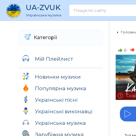
UA
-ZVUK
Українська музика
Головна
Категорії
0
Мій Плейлист
Новинки музики
Популярна музика
Ска
Українські пісні
Українські виконавці
Українська музика
Зарубіжна музика
Тут 