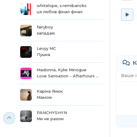
whitelope, x.remibancks
ця любов фінал фінал
fairyboy
западаю
Levyy MC
Пушка
К
Madonna, Kylie Minogue
Love Sensation - Afterhours Radio Edit
Каріна Янюк
Мамою
PANCHYSHYN
Ми не разом