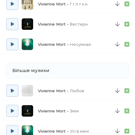
Vivienne Mort
Г.г.п.т.к.н.
Все – живе...
Vivienne Mort
Вестерн
Vivienne Mort
Несумная
Більше музики
Vivienne Mort
Любов
Vivienne Mort
Змія
Vivienne Mort
Усі в мені