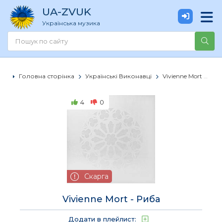
UA
-ZVUK
Українська музика
Головна сторінка
Українські Виконавці
Vivienne Mort
Viv
4
0
Скарга
Vivienne Mort - Риба
Додати в плейлист: