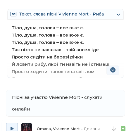
Текст, слова пісні Vivienne Mort - Риба
Тіло, душа, голова – все вже є.
Тіло, душа, голова – все вже є.
Тіло, душа, голова – все вже є.
Так ніхто не заважав, і твій ангел іде
Просто сидіти на березі річки
Й ловити рибу, якої ти навіть не їстимеш.
Просто ходити, наповнена світлом,
Явити світу того, кого не любитимеш.
Відпусти свою рибу.
Пісні за участю Vivienne Mort - слухати
Відпусти свою рибу.
Відпусти свою рибу
онлайн
В інший океан.
Відпусти свою рибу.
Omana, Vivienne Mort
Демони
Відпусти свою рибу.