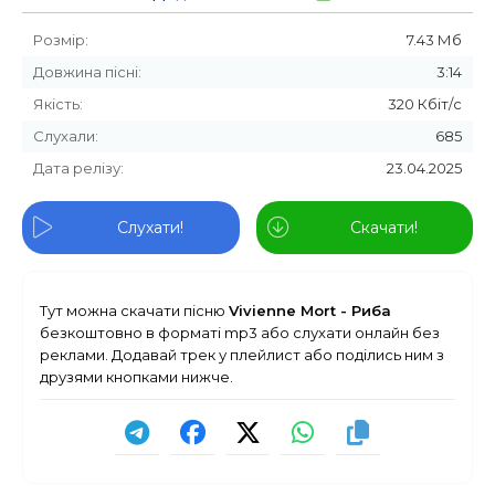
Розмір:
7.43 Мб
Довжина пісні:
3:14
Якість:
320 Кбіт/с
Слухали:
685
Дата релізу:
23.04.2025
Слухати!
Скачати!
Тут можна скачати пісню
Vivienne Mort - Риба
безкоштовно в форматі mp3 або слухати онлайн без
реклами. Додавай трек у плейлист або поділись ним з
друзями кнопками нижче.