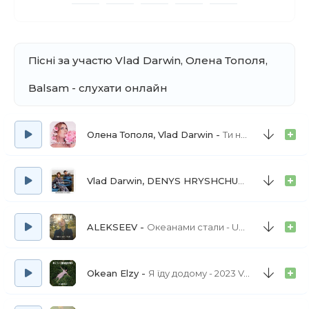
Пісні за участю Vlad Darwin, Олена Тополя,
Balsam - слухати онлайн
Олена Тополя, Vlad Darwin
Ти найкраща
Vlad Darwin, DENYS HRYSHCHUK
Три спроби
ALEKSEEV
Океанами стали - UA Version
Okean Elzy
Я їду додому - 2023 Version