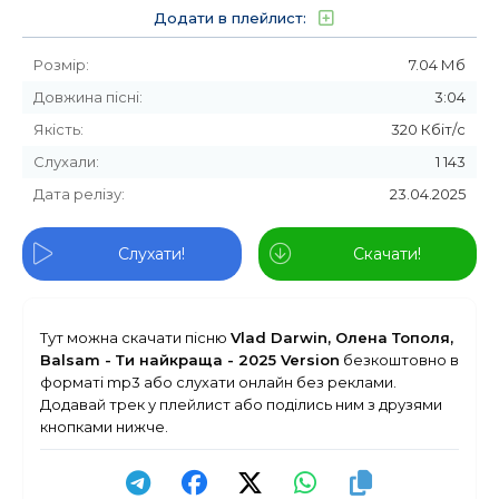
Додати в плейлист:
Розмір:
7.04 Мб
Довжина пісні:
3:04
Якість:
320 Кбіт/с
Слухали:
1 143
Дата релізу:
23.04.2025
Слухати!
Скачати!
Тут можна скачати пісню
Vlad Darwin, Олена Тополя,
Balsam - Ти найкраща - 2025 Version
безкоштовно в
форматі mp3 або слухати онлайн без реклами.
Додавай трек у плейлист або поділись ним з друзями
кнопками нижче.