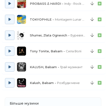
PROBASS ∆ HARDI
Indy - Rock version
TOKYOPHILE
Montagem Lunar Celestia 1.0 (SLOWED) tiktok version
Shumei, Zlata Ognevich
Буревіями - 2023 Remastered Version
Tony Tonite, Balsam
Сила Волі
KALUSH, Balsam
Грай музикант
Kalush, Balsam
Розбуди мене
Більше музики