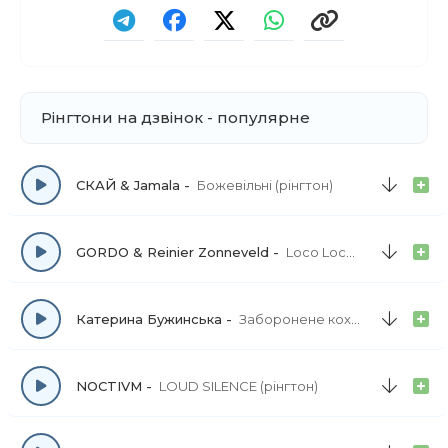
Рінгтони на дзвінок - популярне
СКАЙ & Jamala
Божевільні (рінгтон)
GORDO & Reinier Zonneveld
Loco Loco (рінгтон)
Катерина Бужинська
Заборонене кохання (рінгтон)
NOCTIVM
LOUD SILENCE (рінгтон)