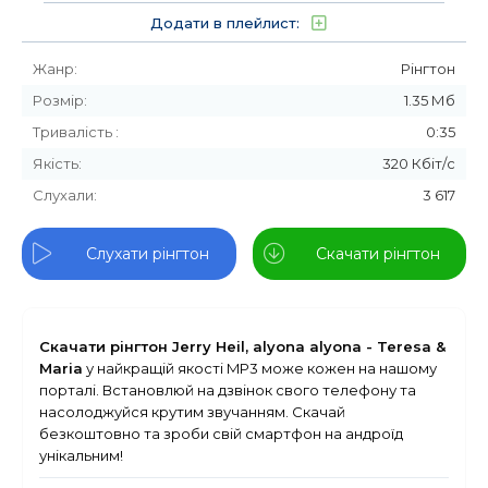
Додати в плейлист:
Жанр:
Рінгтон
Розмір:
1.35 Мб
Тривалість :
0:35
Якість:
320 Кбіт/с
Слухали:
3 617
Слухати рінгтон
Скачати рінгтон
Скачати рінгтон Jerry Heil, alyona alyona - Teresa &
Maria
у найкращій якості MP3 може кожен на нашому
порталі. Встановлюй на дзвінок свого телефону та
насолоджуйся крутим звучанням. Скачай
безкоштовно та зроби свій смартфон на андроїд
унікальним!