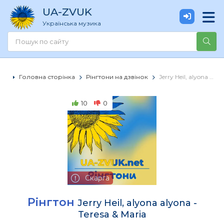
UA
-ZVUK
Українська музика
Головна сторінка
Рінгтони на дзвінок
Jerry Heil, alyona alyona - Teresa & Maria
10
0
Скарга
Рінгтон
Jerry Heil, alyona alyona -
Teresa & Maria