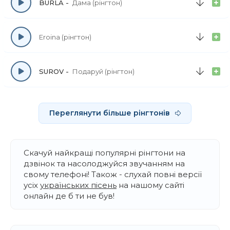
BURLA
Дама (рінгтон)
Eroina (рінгтон)
SUROV
Подаруй (рінгтон)
Переглянути більше рінгтонів
Скачуй найкращі популярні рінгтони на
дзвінок та насолоджуйся звучанням на
свому телефоні! Також - слухай повні версії
усіх
українських пісень
на нашому сайті
онлайн де б ти не був!