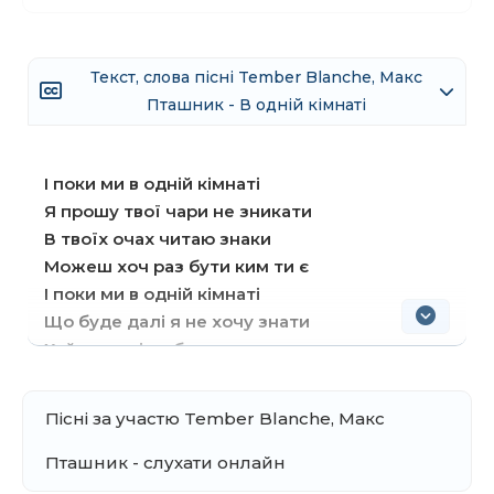
Текст, слова пісні Tember Blanche, Макс
Пташник - В одній кімнаті
І поки ми в одній кімнаті
Я прошу твої чари не зникати
В твоїх очах читаю знаки
Можеш хоч раз бути ким ти є
І поки ми в одній кімнаті
Що буде далі я не хочу знати
Хай ти волієш бути птахом
Спробуй хоч раз бути ким ти є
Пісні за участю Tember Blanche, Макс
Сама гадала, що річці навесні
Не треба друга в горі, щоб уникнуть повені
Пташник - слухати онлайн
І не боялась почути слово «ні»