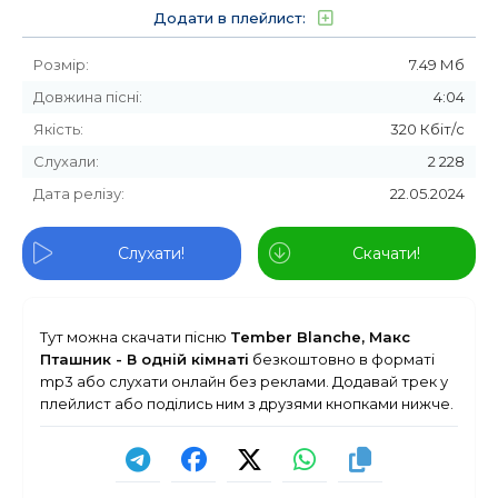
Додати в плейлист:
Розмір:
7.49 Мб
Довжина пісні:
4:04
Якість:
320 Кбіт/с
Слухали:
2 228
Дата релізу:
22.05.2024
Слухати!
Скачати!
Тут можна скачати пісню
Tember Blanche, Макс
Пташник - В одній кімнаті
безкоштовно в форматі
mp3 або слухати онлайн без реклами. Додавай трек у
плейлист або поділись ним з друзями кнопками нижче.