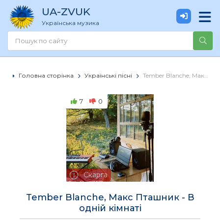
UA
-ZVUK
Українська музика
Головна сторінка
Українські пісні
Tember Blanche, Макс Пташник - В одній кімнаті
7
0
Скарга
Tember Blanche, Макс Пташник - В
одній кімнаті