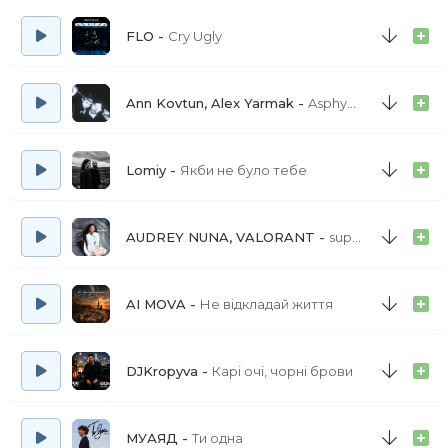
FLO
Cry Ugly
Ann Kovtun, Alex Yarmak
Asphyxia
Lomiy
Якби не було тебе
AUDREY NUNA, VALORANT
superHuman
AI MOVA
Не відкладай життя
DJKropyva
Карі очі, чорні брови
МУАЯД
Ти одна