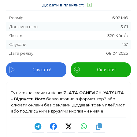
Додати в плейлист:
Розмір:
6.92 Мб
Довжина пісні:
3:01
Якість:
320 Кбіт/с
Слухали:
157
Дата релізу:
08.04.2025
Слухати!
Скачати!
Тут можна скачати пісню
ZLATA OGNEVICH, YATSUTA
- Відпусти Його
безкоштовно в форматі mp3 або
слухати онлайн без реклами. Додавай трек у плейлист
або поділись ним з друзями кнопками нижче.