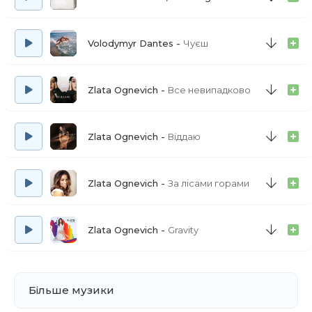
Volodymyr Dantes
Чуєш
Zlata Ognevich
Все невипадково
Zlata Ognevich
Віддаю
Zlata Ognevich
За лісами горами
Zlata Ognevich
Gravity
Більше музики