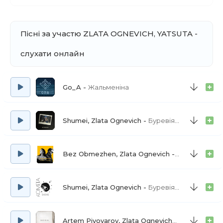
Пісні за участю ZLATA OGNEVICH, YATSUTA -
слухати онлайн
Go_A
Жальменiна
Shumei, Zlata Ognevich
Буревіями
Bez Obmezhen, Zlata Ognevich
Народжені ві
Shumei, Zlata Ognevich
Буревіями - 2023 Remastered Version
Artem Pivovarov, Zlata Ognevich
До весни