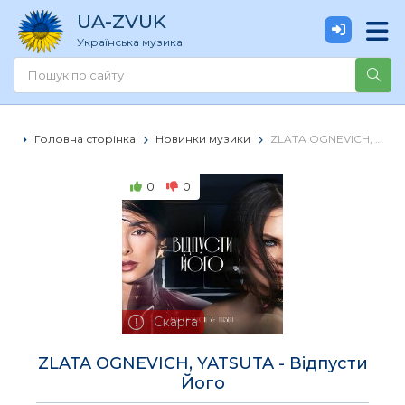
UA
-ZVUK
Українська музика
Головна сторінка
Новинки музики
ZLATA OGNEVICH, YATSUTA - Відпусти Його
0
0
Скарга
ZLATA OGNEVICH, YATSUTA - Відпусти
Його