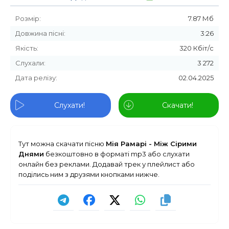
Розмір:
7.87 Мб
Довжина пісні:
3:26
Якість:
320 Кбіт/с
Слухали:
3 272
Дата релізу:
02.04.2025
Слухати!
Скачати!
Тут можна скачати пісню
Мія Рамарі - Між Сірими
Днями
безкоштовно в форматі mp3 або слухати
онлайн без реклами. Додавай трек у плейлист або
поділись ним з друзями кнопками нижче.