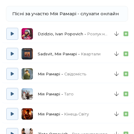
Пісні за участю Мія Рамарі - слухати онлайн
Dzidzio, Ivan Popovich
Розлук не буде
Sadsvit, Мія Рамарі
Квартали
Мія Рамарі
Свідомість
Мія Рамарі
Тато
Мія Рамарі
Кінець Світу