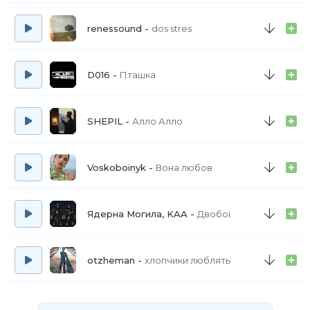
renessound
dos stres
D016
Пташка
SHEPIL
Алло Алло
Voskoboinyk
Вона любов
Ядерна Могила, KAA
Двобої
otzheman
хлопчики люблять