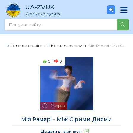
UA
-ZVUK
Українська музика
Головна сторінка
Новинки музики
Мія Рамарі - Між Сірими Днями
5
0
Скарга
Мія Рамарі - Між Сірими Днями
Додати в плейлист: