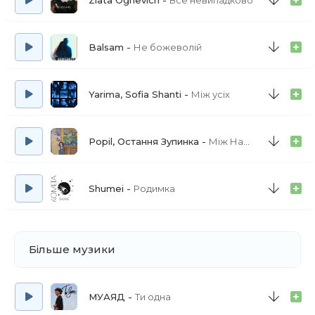
Zlata Ognevich
Все невипадково
Balsam
Не божеволій
Yarima, Sofia Shanti
Між усіх
Popil, Остання Зупинка
Між Нами
Shumei
Родимка
Більше музики
МУАЯД
Ти одна