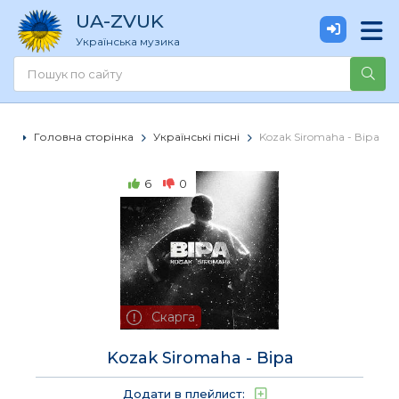
UA
-ZVUK
Українська музика
Головна сторінка
Українські пісні
Kozak Siromaha - Віра
6
0
Скарга
Kozak Siromaha - Віра
Додати в плейлист: