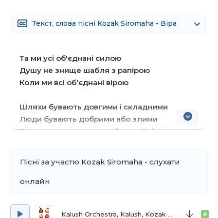
Текст, слова пісні Kozak Siromaha - Віра
Та ми усі об'єднані силою
Душу не знище шабля з рапірою
Коли ми всі об'єднані вірою
Шляхи бувають довгими і складними
Люди бувають добрими або злими
Наш дух не погасили найсильніші зливи
Бо лиш від нас залежить чи життя щасливе
Пісні за участю Kozak Siromaha - слухати
Своїх традицій завдання не зрадити
Батьківську кров що грає під шкірою
онлайн
Хай ворог буде хоч з Голіафами
Та ми сильніші, бо в серці із вірою
Kalush Orchestra, Kalush, Kozak Siromaha
Нум