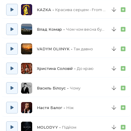
Та ми сильніші, бо в серці із вірою
KAZKA
Красива серцем - From 'Моя улюблена Страшко'
Доля буває чорною й білою
Та ми усі об'єднані силою
Влад Комар
Чом чом весна буяла
Душу не знище шабля з рапірою
Коли ми всі об'єднані вірою
VADYM OLIINYK
Так давно
Доля буває чорною й білою
Та ми усі об'єднані силою
Христина Соловій
До краю
Душу не знище шабля з рапірою
Коли ми всі об'єднані вірою
Василь Білоус
Чому
Настя Балог
Ніж
MOLODYY
Підйом