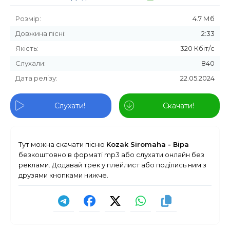
Розмір:
4.7 Мб
Довжина пісні:
2:33
Якість:
320 Кбіт/с
Слухали:
840
Дата релізу:
22.05.2024
Слухати!
Скачати!
Тут можна скачати пісню
Kozak Siromaha - Віра
безкоштовно в форматі mp3 або слухати онлайн без
реклами. Додавай трек у плейлист або поділись ним з
друзями кнопками нижче.