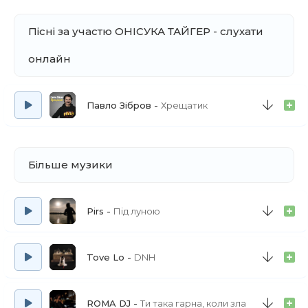
Пісні за участю ОНІСУКА ТАЙГЕР - слухати
онлайн
Павло Зібров
Хрещатик
Більше музики
Pirs
Під луною
Tove Lo
DNH
ROMA DJ
Ти така гарна, коли зла