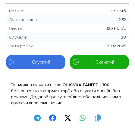
Розмір:
6.59 Мб
Довжина пісні:
2:52
Якість:
320 Кбіт/с
Слухали:
38
Дата релізу:
21.02.2025
Слухати!
Скачати!
Тут можна скачати пісню
ОНІСУКА ТАЙГЕР - 100
безкоштовно в форматі mp3 або слухати онлайн без
реклами. Додавай трек у плейлист або поділись ним з
друзями кнопками нижче.