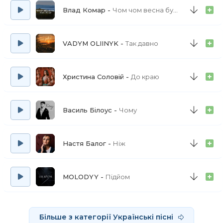
Влад Комар
Чом чом весна буяла
VADYM OLIINYK
Так давно
Христина Соловій
До краю
Василь Білоус
Чому
Настя Балог
Ніж
MOLODYY
Підйом
Більше з категорії Українські пісні