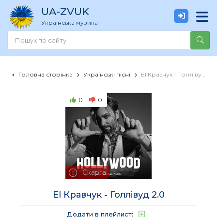
UA
-ZVUK
Українська музика
Головна сторінка
Українські пісні
El Кравчук - Голлівуд 2.0
0
0
Скарга
El Кравчук - Голлівуд 2.0
Додати в плейлист: