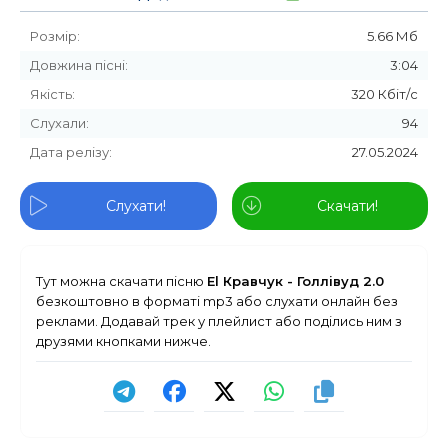
Розмір:
5.66 Мб
Довжина пісні:
3:04
Якість:
320 Кбіт/с
Слухали:
94
Дата релізу:
27.05.2024
Слухати!
Скачати!
Тут можна скачати пісню
El Кравчук - Голлівуд 2.0
безкоштовно в форматі mp3 або слухати онлайн без
реклами. Додавай трек у плейлист або поділись ним з
друзями кнопками нижче.