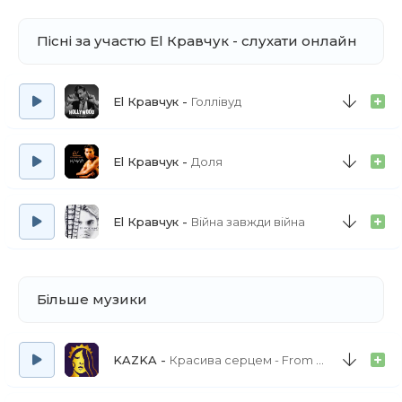
Пісні за участю El Кравчук - слухати онлайн
El Кравчук
Голлівуд
El Кравчук
Доля
El Кравчук
Війна завжди війна
Більше музики
KAZKA
Красива серцем - From 'Моя улюблена Страшко'