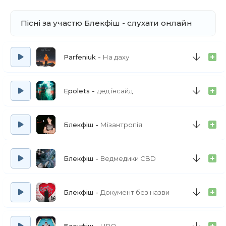
Пісні за участю Блекфіш - слухати онлайн
Parfeniuk
На даху
Epolets
дед інсайд
Блекфіш
Мізантропія
Блекфіш
Ведмедики CBD
Блекфіш
Документ без назви