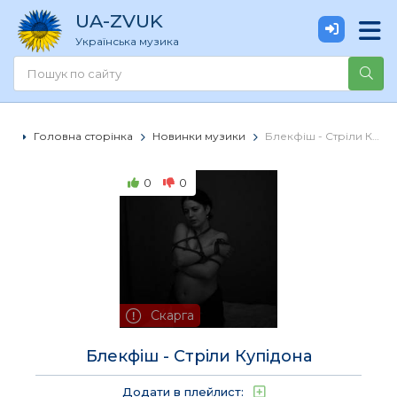
UA
-ZVUK
Українська музика
Головна сторінка
Новинки музики
Блекфіш - Стріли Купідона
0
0
Скарга
Блекфіш - Стріли Купідона
Додати в плейлист: