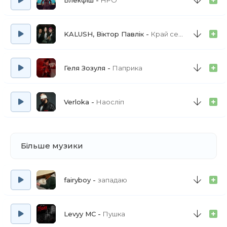
Блекфіш
НРО
KALUSH, Віктор Павлік
Край села
Геля Зозуля
Паприка
Verloka
Наосліп
Більше музики
fairyboy
западаю
Levyy MC
Пушка