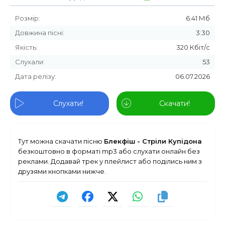
Розмір:
6.41 Мб
Довжина пісні:
3:30
Якість:
320 Кбіт/с
Слухали:
53
Дата релізу:
06.07.2026
Слухати!
Скачати!
Тут можна скачати пісню
Блекфіш - Стріли Купідона
безкоштовно в форматі mp3 або слухати онлайн без
реклами. Додавай трек у плейлист або поділись ним з
друзями кнопками нижче.