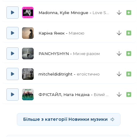
Madonna, Kylie Minogue
Love Sensation - Afterhours Radio Edit
Каріна Янюк
Мамою
PANCHYSHYN
Ми не разом
mitcheldiditright
егоїстично
ФРІСТАЙЛ, Ната Нєдіна
Білий букет троянд
Більше з категорії Новинки музики