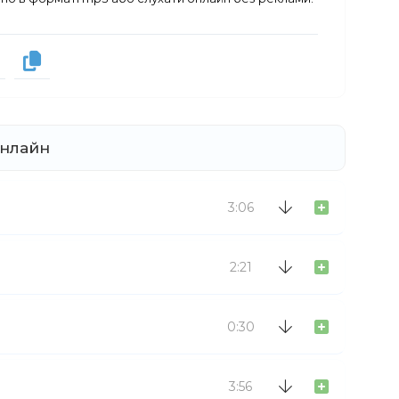
онлайн
3:06
2:21
0:30
3:56