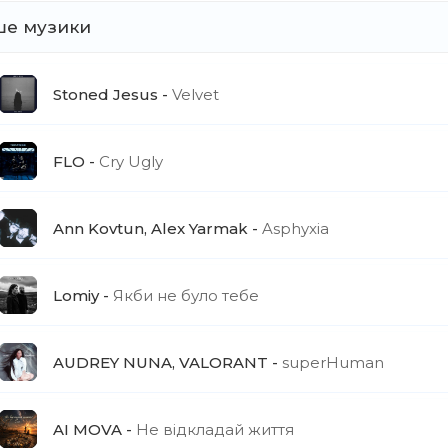
ше музики
Stoned Jesus
Velvet
FLO
Cry Ugly
Ann Kovtun, Alex Yarmak
Asphyxia
Lomiy
Якби не було тебе
AUDREY NUNA, VALORANT
superHuman
AI MOVA
Не відкладай життя