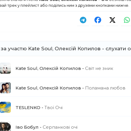
ай трек у плейлист або поділись ним з друзями кнопками нижче.
 за участю Kate Soul, Олексій Копилов - слухати 
Kate Soul, Олексій Копилов
Світ не зник
Kate Soul, Олексій Копилов
Поламана любов
TESLENKO
Твої Очі
Іво Бобул
Серпанкові очі