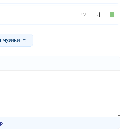
3:21
и музики
р