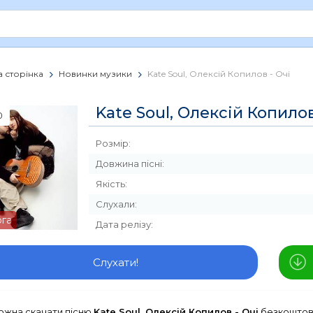
 сторінка
Новинки музики
Kate Soul, Олексій Копилов - Очі
Kate Soul, Олексій Копилов
0
Розмір:
Довжина пісні:
Якість:
Слухали:
рга
Дата релізу:
Слухати!
можна скачати пісню
Kate Soul, Олексій Копилов - Очі
безкоштовн