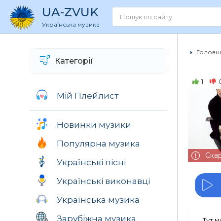
UA
-ZVUK
Українська музика
Головна
Категорії
1
Мій Плейлист
Новинки музики
Популярна музика
Ска
Українські пісні
Українські виконавці
Українська музика
Зарубіжна музика
Тут 