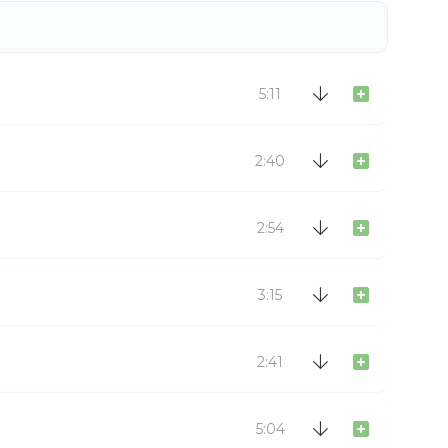
5:11
2:40
2:54
3:15
2:41
5:04