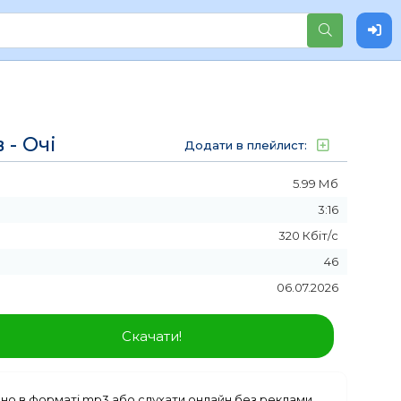
 - Очі
Додати в плейлист:
5.99 Мб
3:16
320 Кбіт/с
46
06.07.2026
Скачати!
о в форматі mp3 або слухати онлайн без реклами.