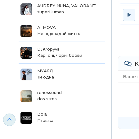
AUDREY NUNA, VALORANT
superHuman
AI MOVA
Не відкладай життя
DJKropyva
Карі очі, чорні брови
К
МУАЯД
Ти одна
renessound
dos stres
D016
Пташка