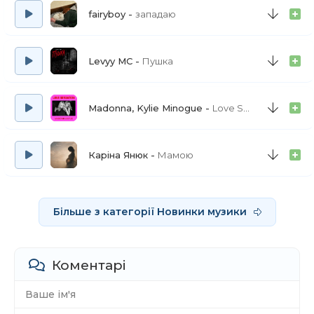
fairyboy
западаю
Levyy MC
Пушка
Madonna, Kylie Minogue
Love Sensation - Afterhours Radio Edit
Каріна Янюк
Мамою
Більше з категорії Новинки музики
Коментарі