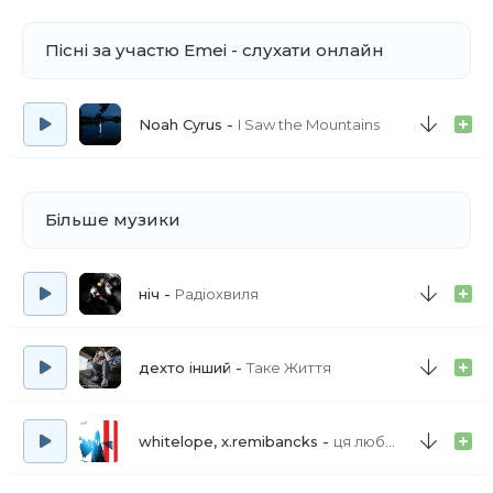
Пісні за участю Emei - слухати онлайн
Noah Cyrus
I Saw the Mountains
Більше музики
ніч
Радіохвиля
дехто інший
Таке Життя
whitelope, x.remibancks
ця любов фінал фінал