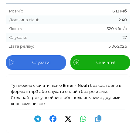
Розмір:
6.13 Мб
Довжина пісні:
2:40
Якість:
320 Кбіт/с
Слухали:
27
Дата релізу:
15.06.2026
Слухати!
Скачати!
Тут можна скачати пісню
Emei - Noah
безкоштовно в
форматі mp3 або слухати онлайн без реклами.
Додавай трек у плейлист або поділись ним з друзями
кнопками нижче.