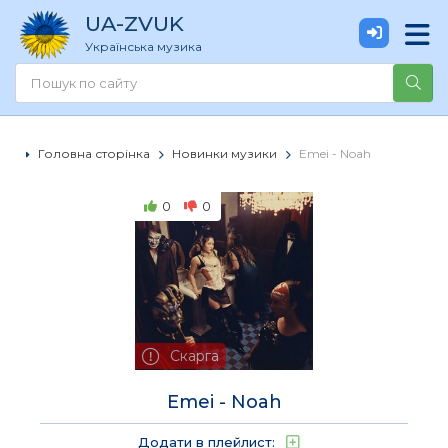
UA
-ZVUK
Українська музика
Головна сторінка
Новинки музики
Emei - Noah
0
0
Скарга
Emei - Noah
Додати в плейлист: