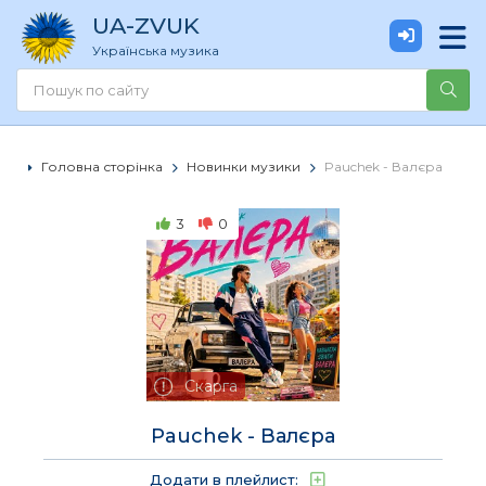
UA
-ZVUK
Українська музика
Головна сторінка
Новинки музики
Pauchek - Валєра
3
0
Скарга
Pauchek - Валєра
Додати в плейлист: