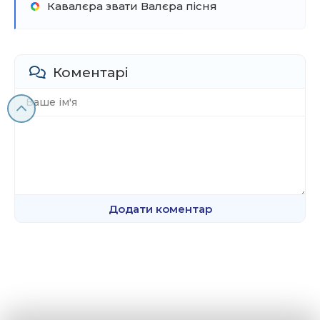
Кавалєра звати Валєра пісня
Коментарі
Додати коментар