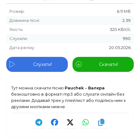
Розмір:
6.11 Мб
Довжина пісні:
2:39
Якість:
320 Кбіт/с
Слухали:
990
Дата релізу:
20.05.2026
Слухати!
Скачати!
Тут можна скачати пісню
Pauchek - Валєра
безкоштовно в форматі mp3 або слухати онлайн без
реклами. Додавай трек у плейлист або поділись ним з
друзями кнопками нижче.