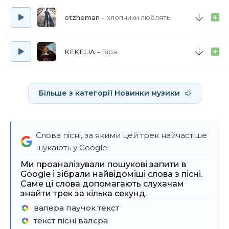
Він тебе сам знайшов
otzheman
хлопчики люблять
KEKELIA
Віра
Більше з категорії Новинки музики
Слова пісні, за якими цей трек найчастіше
шукають у Google:
Ми проаналізували пошукові запити в
Google і зібрали найвідоміші слова з пісні.
Саме ці слова допомагають слухачам
знайти трек за кілька секунд.
валера паучок текст
текст пісні валєра