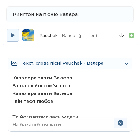
Рингтон на пісню Валєра:
Pauchek
Валєра (рінгтон)
Текст, слова пісні Pauchek - Валєра
Кавалера звати Валера
В голові його ім'я знов
Кавалера звати Валера
І він твоя любов
Ти його втомилась ждати
На базарі біля хати
Стільки літ у сні й наяву