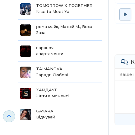
TOMORROW X TOGETHER
Nice to Meet Ya
рома майк, Матвій М., Воха
Заза
параноя
апартаменти
К
TAIMANOVA
Заради Любові
ХАЙДАУТ
Жити в моменті
GAYARA
Відчувай