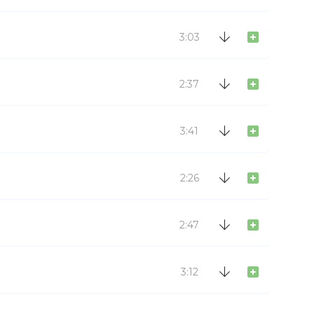
3:03
2:37
3:41
2:26
2:47
3:12