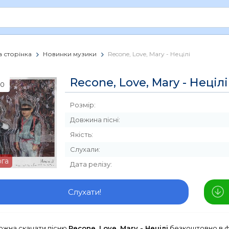
 сторінка
Новинки музики
Recone, Love, Mary - Нецілі
Recone, Love, Mary - Нецілі
0
Розмір:
Довжина пісні:
Якість:
Слухали:
рга
Дата релізу:
Слухати!
можна скачати пісню
Recone, Love, Mary - Нецілі
безкоштовно в ф