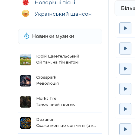
Новорічні пісні
Біль
Український шансон
Новинки музики
Юрій Шмегельський
Ой там, на тім вигоні
Crosspark
Революція
Morkt Tre
Танок тіней і вогню
Dezarion
Скажи мені це сон чи ні (а краса твоя) повна версія