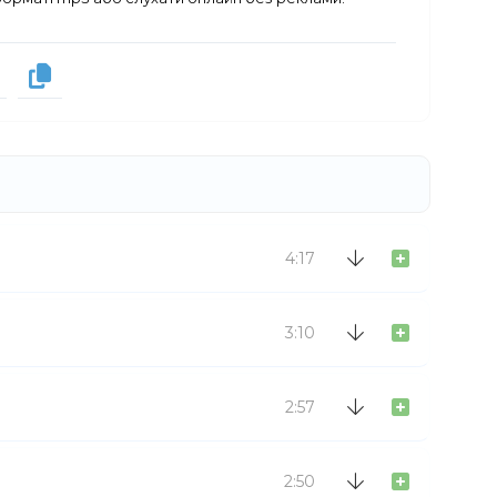
4:17
3:10
2:57
2:50