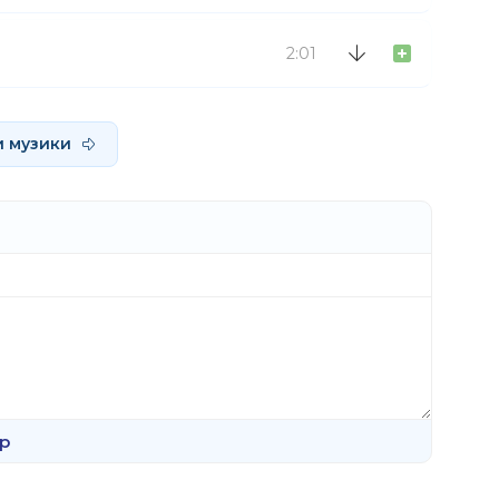
2:01
и музики
р