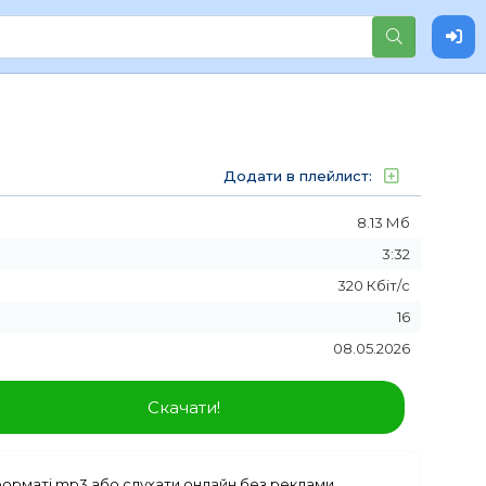
Додати в плейлист:
8.13 Мб
3:32
320 Кбіт/с
16
08.05.2026
Скачати!
орматі mp3 або слухати онлайн без реклами.