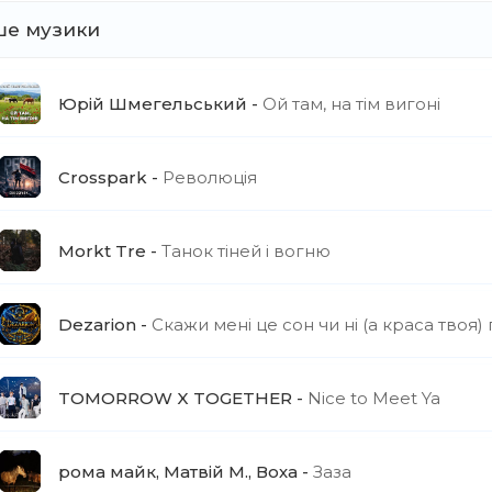
ше музики
Юрій Шмегельський
Ой там, на тім вигоні
Crosspark
Революція
Morkt Tre
Танок тіней і вогню
Dezarion
Скажи мені це сон чи ні (а краса твоя)
TOMORROW X TOGETHER
Nice to Meet Ya
рома майк, Матвій М., Воха
Заза