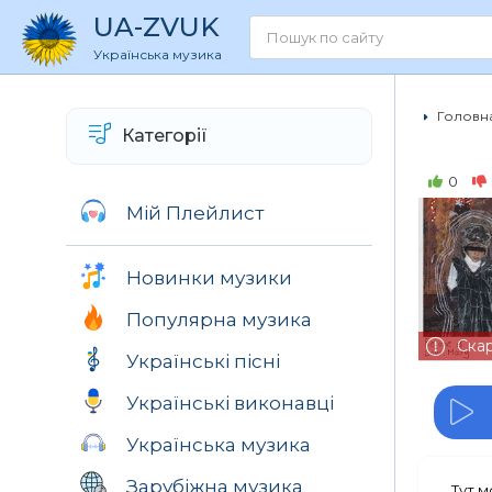
UA
-ZVUK
Українська музика
Головна
Категорії
0
Мій Плейлист
Новинки музики
Популярна музика
Ска
Українські пісні
Українські виконавці
Українська музика
Зарубіжна музика
Тут 