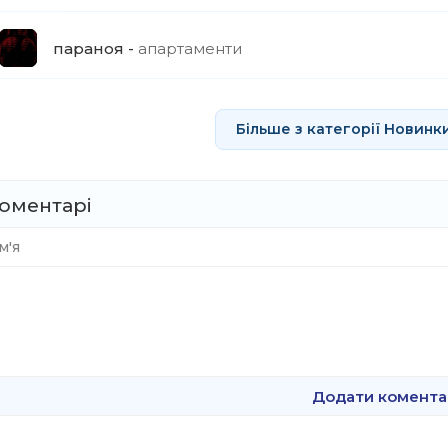
параноя
апартаменти
Більше з категорії Новинк
оментарі
Додати комента