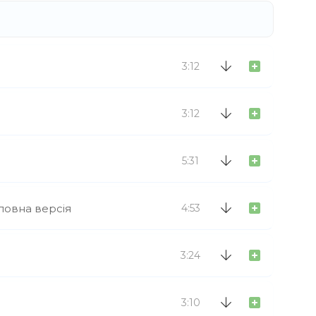
3:12
3:12
5:31
 повна версія
4:53
3:24
3:10