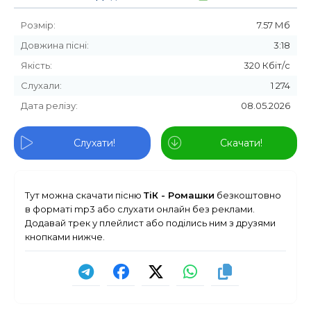
Розмір:
7.57 Мб
Довжина пісні:
3:18
Якість:
320 Кбіт/с
Слухали:
1 274
Дата релізу:
08.05.2026
Слухати!
Скачати!
Тут можна скачати пісню
ТіК - Ромашки
безкоштовно
в форматі mp3 або слухати онлайн без реклами.
Додавай трек у плейлист або поділись ним з друзями
кнопками нижче.