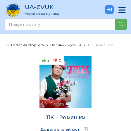
UA
-ZVUK
Українська музика
Головна сторінка
Новинки музики
ТіК - Ромашки
3
0
Скарга
ТіК - Ромашки
Додати в плейлист: