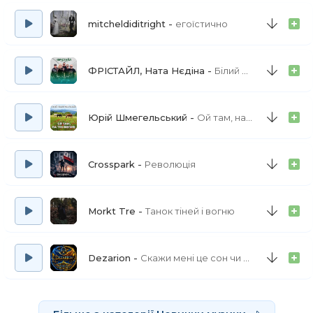
Жовті та білі.
Що ж ви, ромашки,
mitcheldiditright
егоїстично
Що наробили?
Білі ромашки, романець,
ФРІСТАЙЛ, Ната Нєдіна
Білий букет троянд
Хочуть дівчата під вінець!
Ой, ви, ромашки,
Юрій Шмегельський
Ой там, на тім вигоні
Жовті та білі.
Що ж ви, ромашки,
Що наробили?
Crosspark
Революція
Вже й пелюстки скінчаються,
А бажання не збуваються.
Morkt Tre
Танок тіней і вогню
Вже й пелюстки скінчаються,
А бажання не збуваються.
Dezarion
Скажи мені це сон чи ні (а краса твоя) повна версія