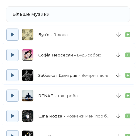
Більше музики
Був'є
Голова
Софія Нерсесян
Будь собою
Забавка і Дмитрик
Вечірня пісня
RENAE
так треба
Luna Rozza
Розкажи мені про біль