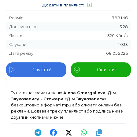
Додати в плейлист:
Розмір:
7.98 Мб
Довжина пісні:
3:28
Якість:
320 Кбіт/с
Слухали:
1 033
Дата релізу:
08.05.2026
Слухати!
Скачати!
Тут можна скачати пісню
Alena Omargalieva, Дім
Звукозапису - Стожари «Дім Звукозапису»
безкоштовно в форматі mp3 або слухати онлайн без
реклами. Додавай трек у плейлист або поділись ним з
друзями кнопками нижче.