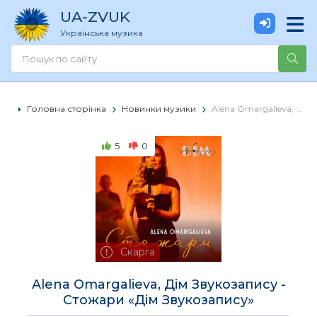
UA
-ZVUK
Українська музика
Головна сторінка
Новинки музики
Alena Omargalieva, Дім Звукозапису - Стожари «Дім Звукозапису»
5
0
Скарга
Alena Omargalieva, Дім Звукозапису -
Стожари «Дім Звукозапису»