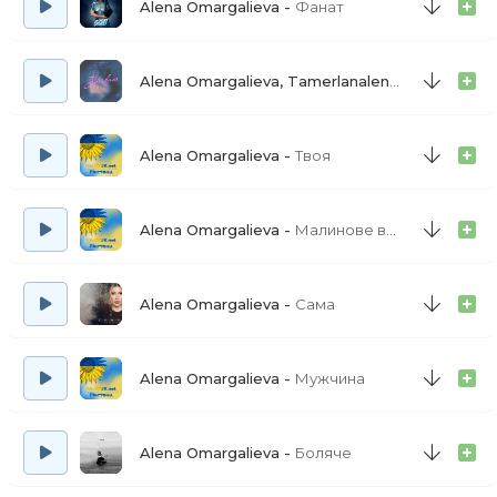
Alena Omargalieva
Фанат
Зірки горять, а де ж зоря
Що долею озветься?
Alena Omargalieva, Tamerlanalena
Зайвою
Я кличу знов свою любов
Вона навіки в серці
Alena Omargalieva
Твоя
Гей, ви, стожари, мені насняться ваші чари
Так хочу стріти кохання наяву
Alena Omargalieva
Малинове вино
Так чом, стожари, ви знов заходите за хмари
Коли я з вами і мрію, і живу?
Alena Omargalieva
Сама
Alena Omargalieva
Мужчина
Alena Omargalieva
Боляче