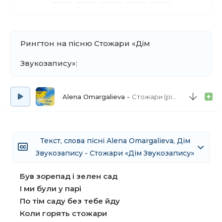
Рингтон на пісню Стожари «Дім
Звукозапису»:
Alena Omargalieva
Стожари (рінгтон)
Текст, слова пісні Alena Omargalieva, Дім
Звукозапису - Стожари «Дім Звукозапису»
Був зорепад і зелен сад
І ми були у парі
По тім саду без тебе йду
Коли горять стожари