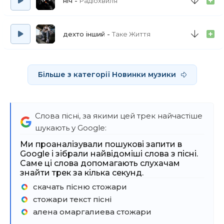
ніч
Радіохвиля
дехто інший
Таке Життя
Більше з категорії Новинки музики
Слова пісні, за якими цей трек найчастіше
шукають у Google:
Ми проаналізували пошукові запити в
Google і зібрали найвідоміші слова з пісні.
Саме ці слова допомагають слухачам
знайти трек за кілька секунд.
скачать пісню стожари
стожари текст пісні
алена омаргалиева стожари