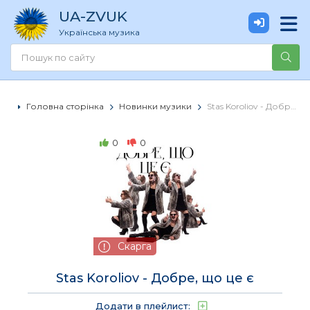
UA
-ZVUK
Українська музика
Головна сторінка
Новинки музики
Stas Koroliov - Добре, що це є
0
0
Скарга
Stas Koroliov - Добре, що це є
Додати в плейлист: