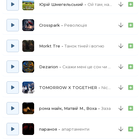
Юрій Шмегельський
Ой там, на тім вигоні
Crosspark
Революція
Morkt Tre
Танок тіней і вогню
Dezarion
Скажи мені це сон чи ні (а краса твоя) повна версія
TOMORROW X TOGETHER
Nice to Meet Ya
рома майк, Матвій М., Воха
Заза
параноя
апартаменти