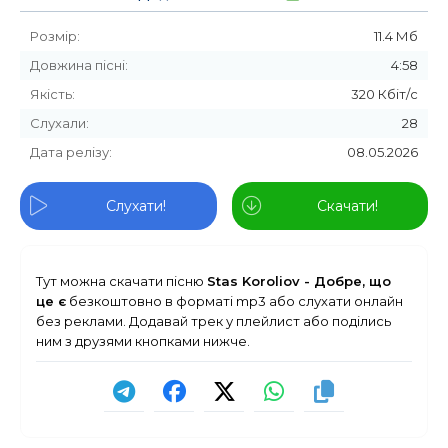
Розмір:
11.4 Мб
Довжина пісні:
4:58
Якість:
320 Кбіт/с
Слухали:
28
Дата релізу:
08.05.2026
Слухати!
Скачати!
Тут можна скачати пісню
Stas Koroliov - Добре, що
це є
безкоштовно в форматі mp3 або слухати онлайн
без реклами. Додавай трек у плейлист або поділись
ним з друзями кнопками нижче.