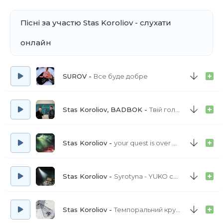
Пісні за участю Stas Koroliov - слухати
онлайн
SUROV
Все буде добре
Stas Koroliov, BADBOK
Твій голос
Stas Koroliov
your quest is over we present you a new quest
Stas Koroliov
Syrotyna - YUKO cover
Stas Koroliov
Темпоральний круп’є