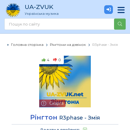
UA
-ZVUK
Українська музика
Головна сторінка
Рінгтони на дзвінок
R3phase - Змія
4
0
Скарга
Рінгтон
R3phase - Змія
Додати в плейлист: