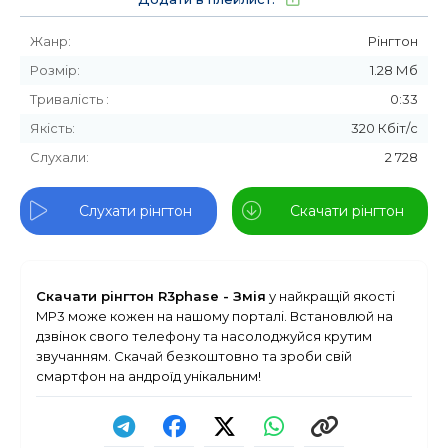
Жанр:
Рінгтон
Розмір:
1.28 Мб
Тривалість :
0:33
Якість:
320 Кбіт/с
Слухали:
2 728
Слухати рінгтон
Скачати рінгтон
Скачати рінгтон R3phase - Змія
у найкращій якості
MP3 може кожен на нашому порталі. Встановлюй на
дзвінок свого телефону та насолоджуйся крутим
звучанням. Скачай безкоштовно та зроби свій
смартфон на андроїд унікальним!