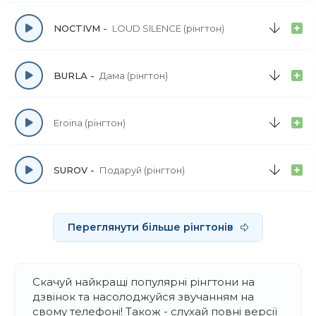
NOCTIVM
LOUD SILENCE (рінгтон)
BURLA
Дама (рінгтон)
Eroina (рінгтон)
SUROV
Подаруй (рінгтон)
Переглянути більше рінгтонів
Скачуй найкращі популярні рінгтони на
дзвінок та насолоджуйся звучанням на
свому телефоні! Також - слухай повні версії