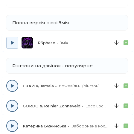
Повна версія пісні Змія
R3phase
Змія
Рінгтони на дзвінок - популярне
СКАЙ & Jamala
Божевільні (рінгтон)
GORDO & Reinier Zonneveld
Loco Loco (рінгтон)
Катерина Бужинська
Заборонене кохання (рінгтон)