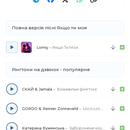
Повна версія пісні Якщо ти моя
Lomiy
Якщо Ти Моя
Рінгтони на дзвінок - популярне
СКАЙ & Jamala
Божевільні (рінгтон)
GORDO & Reinier Zonneveld
Loco Loco (рінгтон)
Катерина Бужинська
Заборонене кохання (рінгтон)