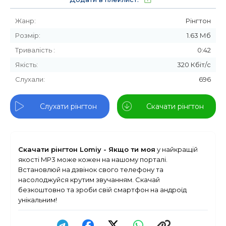
Жанр:
Рінгтон
Розмір:
1.63 Мб
Тривалість :
0:42
Якість:
320 Кбіт/с
Слухали:
696
Слухати рінгтон
Скачати рінгтон
Скачати рінгтон Lomiy - Якщо ти моя
у найкращій
якості MP3 може кожен на нашому порталі.
Встановлюй на дзвінок свого телефону та
насолоджуйся крутим звучанням. Скачай
безкоштовно та зроби свій смартфон на андроїд
унікальним!