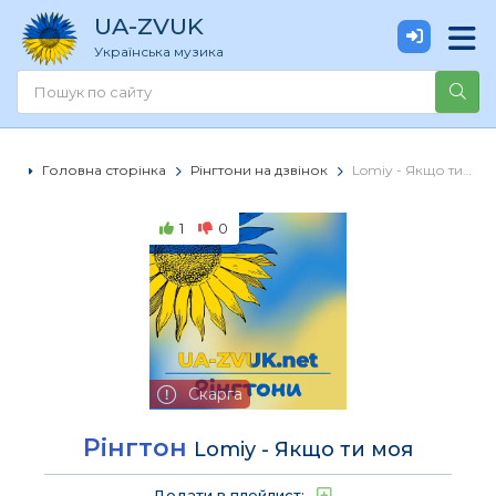
UA
-ZVUK
Українська музика
Головна сторінка
Рінгтони на дзвінок
Lomiy - Якщо ти моя
1
0
Скарга
Рінгтон
Lomiy - Якщо ти моя
Додати в плейлист: