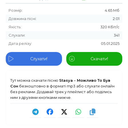
Розмір:
4.65 Мб
Довжина пісні:
2:01
Якість:
320 Кбіт/с
Слухали:
341
Дата релізу:
05.01.2025
Слухати!
Скачати!
Тут можна скачати пісню
Stasya - Можливо То Був
Сон
безкоштовно в форматі mp3 або слухати онлайн
без реклами. Додавай трек у плейлист або поділись
ним з друзями кнопками нижче.