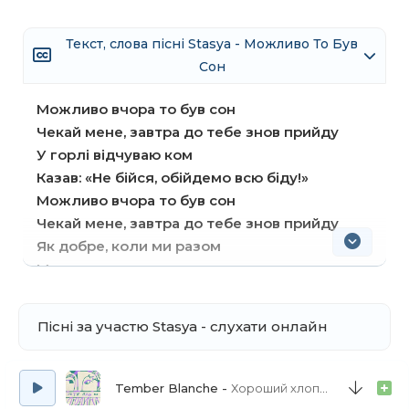
Текст, слова пісні Stasya - Можливо То Був
Сон
Можливо вчора то був сон
Чекай мене, завтра до тебе знов прийду
У горлі відчуваю ком
Казав: «Не бійся, обійдемо всю біду!»
Можливо вчора то був сон
Чекай мене, завтра до тебе знов прийду
Як добре, коли ми разом
М-м-м-м
А я питала тебе: «Чи зможемо кохати
Пісні за участю Stasya - слухати онлайн
вічно?»
А ти дивився, й брехав без жодних ознак
прямо в вічі
Tember Blanche
Хороший хлопець
Не чув, як серце розбилось, лиш