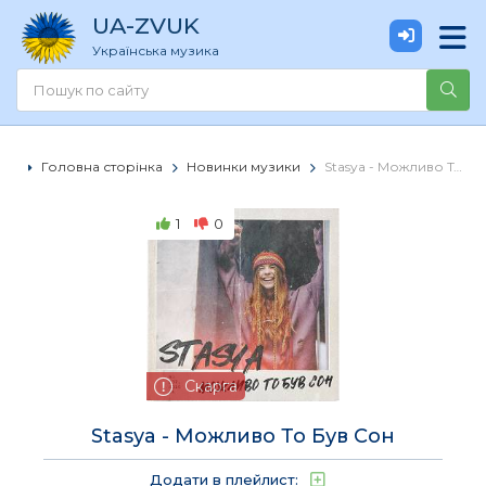
UA
-ZVUK
Українська музика
Головна сторінка
Новинки музики
Stasya - Можливо То Був Сон
1
0
Скарга
Stasya - Можливо То Був Сон
Додати в плейлист: