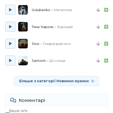
Чекай мене, завтра до тебе знов прийду
Як добре, коли ми разом
Golubenko
Мелатонін
М-м-м-м
Тина Кароль
Хороший
Divo
Смарагдові ночі
Santorin
До сонця
Більше з категорії Новинки музики
Коментарі